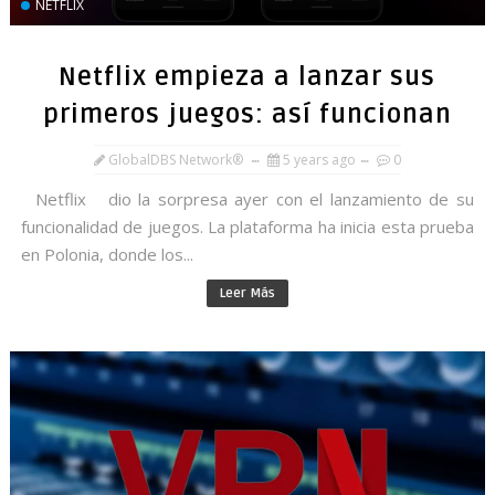
NETFLIX
Netflix empieza a lanzar sus
primeros juegos: así funcionan
GlobalDBS Network®
5 years ago
0
Netflix dio la sorpresa ayer con el lanzamiento de su
funcionalidad de juegos. La plataforma ha inicia esta prueba
en Polonia, donde los...
Leer Más