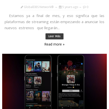
GlobalDBS Network®
5 years ago
0
Estamos ya a final de mes, y eso significa que las
plataformas de streaming están empezando a anunciar los
nuevos estrenos que llegarán...
Leer Más
Read more »