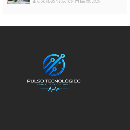
GlobalDBS Network®
Jun 09, 2026