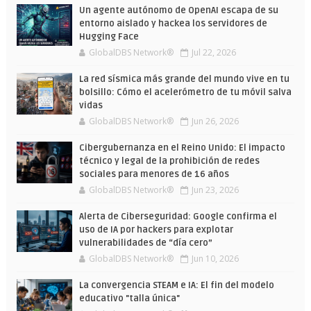
Wars
verano
Un agente autónomo de OpenAI escapa de su
entorno aislado y hackea los servidores de
Hugging Face
GlobalDBS Network®
Jul 22, 2026
La red sísmica más grande del mundo vive en tu
bolsillo: Cómo el acelerómetro de tu móvil salva
vidas
GlobalDBS Network®
Jun 26, 2026
Cibergubernanza en el Reino Unido: El impacto
técnico y legal de la prohibición de redes
sociales para menores de 16 años
GlobalDBS Network®
Jun 23, 2026
Alerta de Ciberseguridad: Google confirma el
uso de IA por hackers para explotar
vulnerabilidades de “día cero”
GlobalDBS Network®
Jun 10, 2026
La convergencia STEAM e IA: El fin del modelo
educativo "talla única"