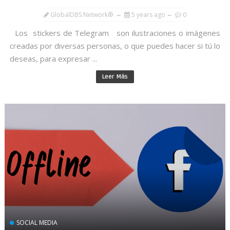
GlobalDBS Network®
5 years ago
0
Los stickers de Telegram son ilustraciones o imágenes
creadas por diversas personas, o que puedes hacer si tú lo
deseas, para expresar ...
Leer Más
SOCIAL MEDIA