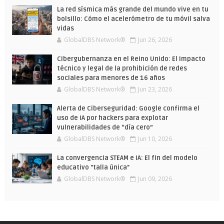
La red sísmica más grande del mundo vive en tu
bolsillo: Cómo el acelerómetro de tu móvil salva
vidas
GlobalDBS Network®
Jun 26, 2026
Cibergubernanza en el Reino Unido: El impacto
técnico y legal de la prohibición de redes
sociales para menores de 16 años
GlobalDBS Network®
Jun 23, 2026
Alerta de Ciberseguridad: Google confirma el
uso de IA por hackers para explotar
vulnerabilidades de “día cero”
GlobalDBS Network®
Jun 10, 2026
La convergencia STEAM e IA: El fin del modelo
educativo "talla única"
GlobalDBS Network®
Jun 09, 2026