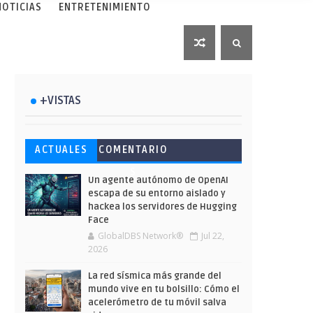
NOTICIAS
ENTRETENIMIENTO
+VISTAS
Esto ha ocurrido cuando una
Ahorra y compra de oferta:
Microsoft lanza unos cursos
ACTUALES
COMENTARIO
gran web ha dejado a la IA
Cuándo es más barato
gratuitos y limitados para
S
escribir sobre Star Wars
comprar en Shein
que te formes este verano
Un agente autónomo de OpenAI
escapa de su entorno aislado y
hackea los servidores de Hugging
Face
GlobalDBS Network®
Jul 22,
2026
La red sísmica más grande del
mundo vive en tu bolsillo: Cómo el
acelerómetro de tu móvil salva