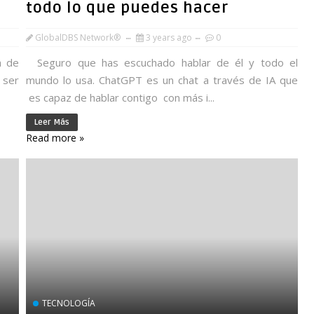
todo lo que puedes hacer
GlobalDBS Network®
3 years ago
0
a de
Seguro que has escuchado hablar de él y todo el
 ser
mundo lo usa. ChatGPT es un chat a través de IA que
es capaz de hablar contigo con más i...
Leer Más
Read more »
TECNOLOGÍA