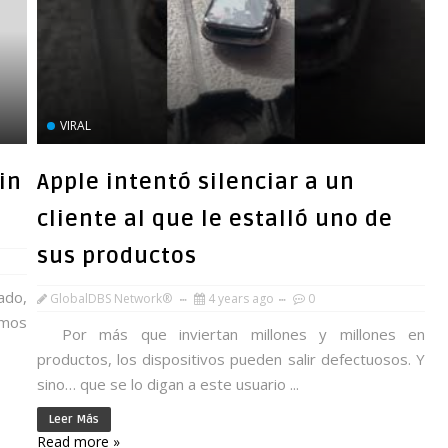
VIRAL
sin
Apple intentó silenciar a un
cliente al que le estalló uno de
sus productos
ado,
GlobalDBS Network®
4 years ago
0
emos
Por más que inviertan millones y millones en
productos, los dispositivos pueden salir defectuosos. Y
sino… que se lo digan a este usuario ...
Leer Más
Read more »