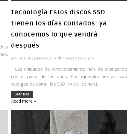
Tecnología Estos discos SSD
tienen los días contados: ya
conocemos lo que vendrá
después
chas
des,
GlobalDBS Network®
4 years ago
0
Las unidades de almacenamiento han ido avanzando
con el paso de los años. Por ejemplo, hemos sido
testigos de cómo los SSD NVMe se han i...
Leer Más
Read more »