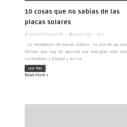
10 cosas que no sabías de las
placas solares
GlobalDBS Network®
4 years ago
0
La instalación de placas solares es una de las mu
formas que hay de apostar por energías más ver
sostenibles y limpias y así cui...
Leer Más
Read more »