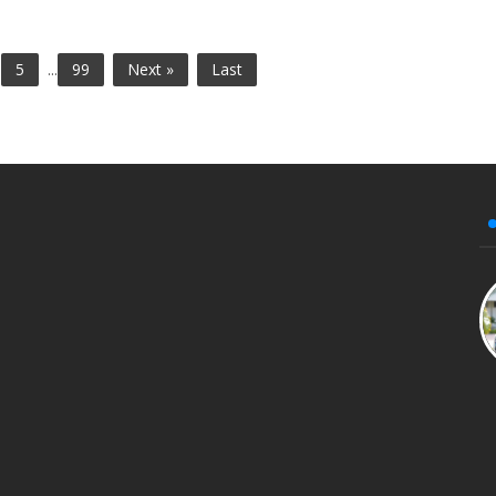
5
...
99
Next »
Last