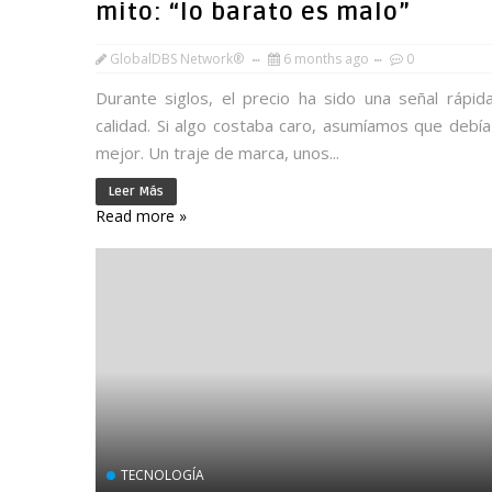
mito: “lo barato es malo”
GlobalDBS Network®
6 months ago
0
Durante siglos, el precio ha sido una señal rápid
calidad. Si algo costaba caro, asumíamos que debía
mejor. Un traje de marca, unos...
Leer Más
Read more »
TECNOLOGÍA