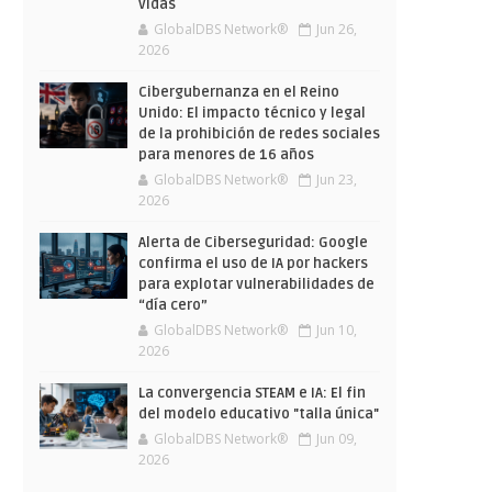
vidas
GlobalDBS Network®
Jun 26,
2026
Cibergubernanza en el Reino
Unido: El impacto técnico y legal
de la prohibición de redes sociales
para menores de 16 años
GlobalDBS Network®
Jun 23,
2026
Alerta de Ciberseguridad: Google
confirma el uso de IA por hackers
para explotar vulnerabilidades de
“día cero”
GlobalDBS Network®
Jun 10,
2026
La convergencia STEAM e IA: El fin
del modelo educativo "talla única"
GlobalDBS Network®
Jun 09,
2026