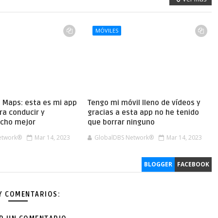
MÓVILES
e Maps: esta es mi app
Tengo mi móvil lleno de vídeos y
ra conducir y
gracias a esta app no he tenido
cho mejor
que borrar ninguno
etwork®
Mar 14, 2023
GlobalDBS Network®
Mar 14, 2023
BLOGGER
FACEBOOK
Y COMENTARIOS: