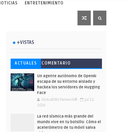
NOTICIAS
ENTRETENIMIENTO
+VISTAS
Esto ha ocurrido cuando una
Ahorra y compra de oferta:
Microsoft lanza unos cursos
ACTUALES
COMENTARIO
gran web ha dejado a la IA
Cuándo es más barato
gratuitos y limitados para
S
escribir sobre Star Wars
comprar en Shein
que te formes este verano
Un agente autónomo de OpenAI
escapa de su entorno aislado y
hackea los servidores de Hugging
Face
GlobalDBS Network®
Jul 22,
2026
La red sísmica más grande del
mundo vive en tu bolsillo: Cómo el
acelerómetro de tu móvil salva