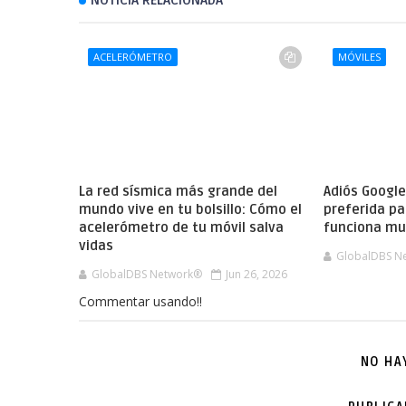
NOTICIA RELACIONADA
ACELERÓMETRO
MÓVILES
La red sísmica más grande del
Adiós Googl
mundo vive en tu bolsillo: Cómo el
preferida pa
acelerómetro de tu móvil salva
funciona mu
vidas
GlobalDBS N
GlobalDBS Network®
Jun 26, 2026
Commentar usando!!
NO HA