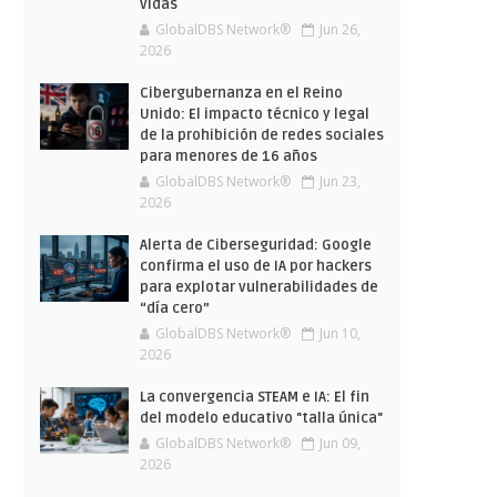
vidas
GlobalDBS Network®
Jun 26,
2026
Cibergubernanza en el Reino
Unido: El impacto técnico y legal
de la prohibición de redes sociales
para menores de 16 años
GlobalDBS Network®
Jun 23,
2026
Alerta de Ciberseguridad: Google
confirma el uso de IA por hackers
para explotar vulnerabilidades de
“día cero”
GlobalDBS Network®
Jun 10,
2026
La convergencia STEAM e IA: El fin
del modelo educativo "talla única"
GlobalDBS Network®
Jun 09,
2026