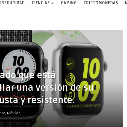
ERSEGURIDAD
CIENCIAS
GAMING
CRIPTOMONEDAS
iado que está
lar una versión de su
sta y resistente.
ica,
Móviles,