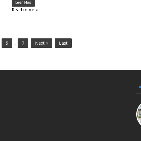
Leer Más
Read more »
5
...
7
Next »
Last