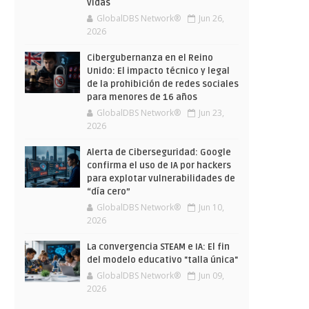
vidas
GlobalDBS Network®
Jun 26,
2026
Cibergubernanza en el Reino
Unido: El impacto técnico y legal
de la prohibición de redes sociales
para menores de 16 años
GlobalDBS Network®
Jun 23,
2026
Alerta de Ciberseguridad: Google
confirma el uso de IA por hackers
para explotar vulnerabilidades de
“día cero”
GlobalDBS Network®
Jun 10,
2026
La convergencia STEAM e IA: El fin
del modelo educativo "talla única"
GlobalDBS Network®
Jun 09,
2026