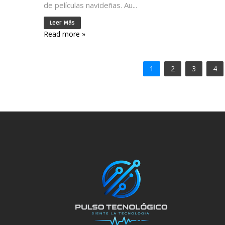
de películas navideñas. Au...
Leer Más
Read more »
1
2
3
4