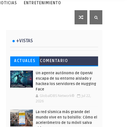
NOTICIAS
ENTRETENIMIENTO
+VISTAS
Esto ha ocurrido cuando una
Ahorra y compra de oferta:
Microsoft lanza unos cursos
ACTUALES
COMENTARIO
gran web ha dejado a la IA
Cuándo es más barato
gratuitos y limitados para
S
escribir sobre Star Wars
comprar en Shein
que te formes este verano
Un agente autónomo de OpenAI
escapa de su entorno aislado y
hackea los servidores de Hugging
Face
GlobalDBS Network®
Jul 22,
2026
La red sísmica más grande del
mundo vive en tu bolsillo: Cómo el
acelerómetro de tu móvil salva