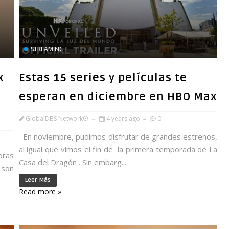
STREAMING
x
Estas 15 series y películas te
esperan en diciembre en HBO Max
GlobalDBS Network®
4 years ago
0
En noviembre, pudimos disfrutar de grandes estrenos,
al igual que vimos el fin de la primera temporada de La
oras
Casa del Dragón . Sin embarg...
 son
Leer Más
Read more »