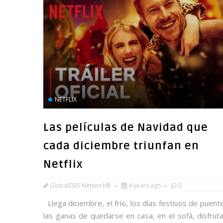
NETFLIX
Las películas de Navidad que
cada diciembre triunfan en
Netflix
GlobalDBS Network®
4 years ago
0
Llega diciembre, el frío, los días festivos de puent
las ganas de quedarse en casa, en el sofá, disfrut