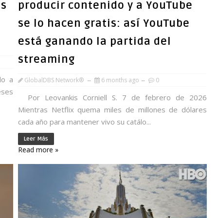
as
producir contenido y a YouTube
se lo hacen gratis: así YouTube
está ganando la partida del
streaming
lo a
GlobalDBS Network®
6 months ago
0
eses
Por Leovankis Corniell S. 7 de febrero de 2026
Mientras Netflix quema miles de millones de dólares
cada año para mantener vivo su catálo...
Leer Más
Read more »