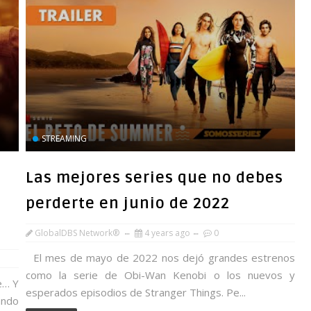
STREAMING
Las mejores series que no debes
perderte en junio de 2022
GlobalDBS Network®
4 years ago
0
El mes de mayo de 2022 nos dejó grandes estrenos
como la serie de Obi-Wan Kenobi o los nuevos y
e… Y
esperados episodios de Stranger Things. Pe...
ando