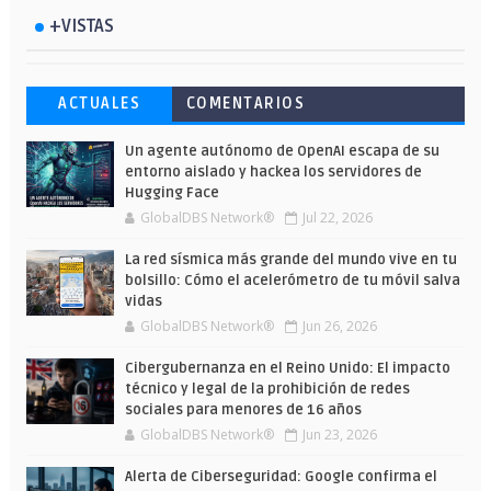
+VISTAS
Esto ha ocurrido cuando una gran web
Ahorra y compra de oferta: Cuándo es
Microsoft lanza unos cursos gratuitos
ACTUALES
COMENTARIOS
ha dejado a la IA escribir sobre Star
más barato comprar en Shein
y limitados para que te formes este
Wars
verano
Un agente autónomo de OpenAI escapa de su
entorno aislado y hackea los servidores de
Hugging Face
GlobalDBS Network®
Jul 22, 2026
La red sísmica más grande del mundo vive en tu
bolsillo: Cómo el acelerómetro de tu móvil salva
vidas
GlobalDBS Network®
Jun 26, 2026
Cibergubernanza en el Reino Unido: El impacto
técnico y legal de la prohibición de redes
sociales para menores de 16 años
GlobalDBS Network®
Jun 23, 2026
Alerta de Ciberseguridad: Google confirma el