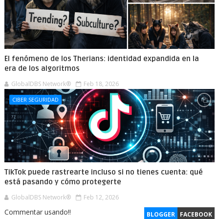
El fenómeno de los Therians: identidad expandida en la
era de los algoritmos
GlobalDBS Network®
Feb 18, 2026
CIBER SEGURIDAD
TikTok puede rastrearte incluso si no tienes cuenta: qué
está pasando y cómo protegerte
GlobalDBS Network®
Feb 12, 2026
Commentar usando!!
BLOGGER
FACEBOOK