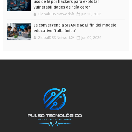
uso de IA por hackers para explotar
vulnerabilidades de “día cero”
GlobalDBS Network®
Jun 10, 2026
La convergencia STEAM e IA: El fin del modelo
educativo "talla única"
GlobalDBS Network®
Jun 09, 2026