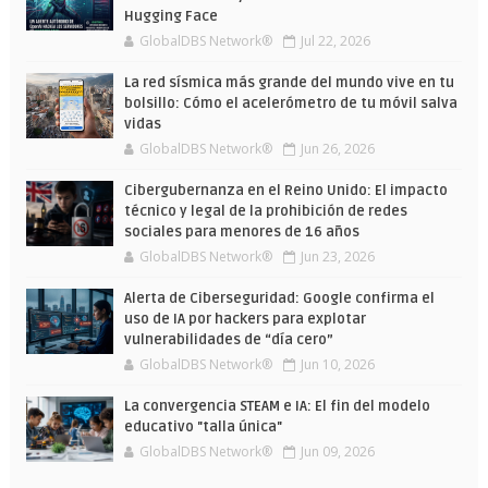
Hugging Face
GlobalDBS Network®
Jul 22, 2026
La red sísmica más grande del mundo vive en tu
bolsillo: Cómo el acelerómetro de tu móvil salva
vidas
GlobalDBS Network®
Jun 26, 2026
Cibergubernanza en el Reino Unido: El impacto
técnico y legal de la prohibición de redes
sociales para menores de 16 años
GlobalDBS Network®
Jun 23, 2026
Alerta de Ciberseguridad: Google confirma el
uso de IA por hackers para explotar
vulnerabilidades de “día cero”
GlobalDBS Network®
Jun 10, 2026
La convergencia STEAM e IA: El fin del modelo
educativo "talla única"
GlobalDBS Network®
Jun 09, 2026