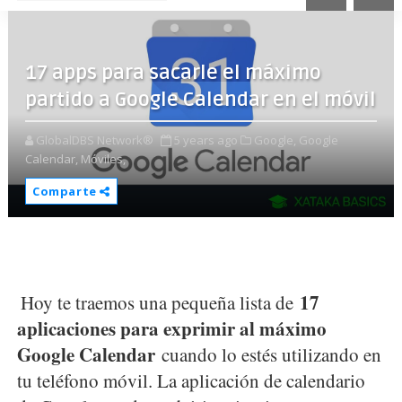
17 apps para sacarle el máximo
partido a Google Calendar en el móvil
GlobalDBS Network®
5 years ago
Google,
Google
Calendar,
Móviles,
Comparte
17
Hoy te traemos una pequeña lista de
aplicaciones para exprimir al máximo
Google Calendar
cuando lo estés utilizando en
tu teléfono móvil. La aplicación de calendario