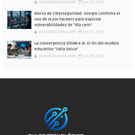
GlobalDBS Network®
Jun 23, 2026
Alerta de Ciberseguridad: Google confirma el
uso de IA por hackers para explotar
vulnerabilidades de “día cero”
GlobalDBS Network®
Jun 10, 2026
La convergencia STEAM e IA: El fin del modelo
educativo "talla única"
GlobalDBS Network®
Jun 09, 2026