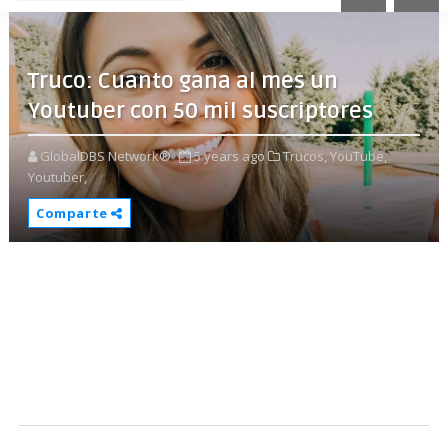
Truco: Cuanto gana al mes un
Youtuber con 50 mil suscriptores
GlobalDBS Network®
5 years ago
Trucos,
YouTube,
Youtuber,
Comparte