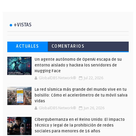
+VISTAS
Esto ha ocurrido cuando una gran web
Ahorra y compra de oferta: Cuándo es
Microsoft lanza unos cursos gratuitos
ACTUALES
COMENTARIOS
ha dejado a la IA escribir sobre Star
más barato comprar en Shein
y limitados para que te formes este
Wars
verano
Un agente autónomo de OpenAI escapa de su
entorno aislado y hackea los servidores de
Hugging Face
GlobalDBS Network®
Jul 22, 2026
La red sísmica más grande del mundo vive en tu
bolsillo: Cómo el acelerómetro de tu móvil salva
vidas
GlobalDBS Network®
Jun 26, 2026
Cibergubernanza en el Reino Unido: El impacto
técnico y legal de la prohibición de redes
sociales para menores de 16 años