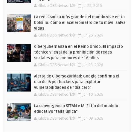
GlobalDBS Network®
Jul 22, 2026
La red sísmica más grande del mundo vive en tu
bolsillo: Cómo el acelerómetro de tu móvil salva
vidas
GlobalDBS Network®
Jun 26, 2026
Cibergubernanza en el Reino Unido: El impacto
técnico y legal de la prohibición de redes
sociales para menores de 16 años
GlobalDBS Network®
Jun 23, 2026
Alerta de Ciberseguridad: Google confirma el
uso de IA por hackers para explotar
vulnerabilidades de “día cero”
GlobalDBS Network®
Jun 10, 2026
La convergencia STEAM e IA: El fin del modelo
educativo "talla única"
GlobalDBS Network®
Jun 09, 2026