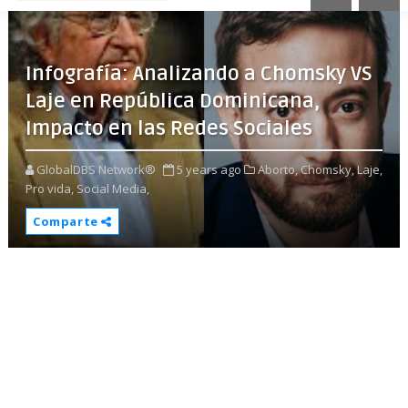
Infografía: Analizando a Chomsky VS
Laje en República Dominicana,
Impacto en las Redes Sociales
GlobalDBS Network®
5 years ago
Aborto,
Chomsky,
Laje,
Pro vida,
Social Media,
Comparte