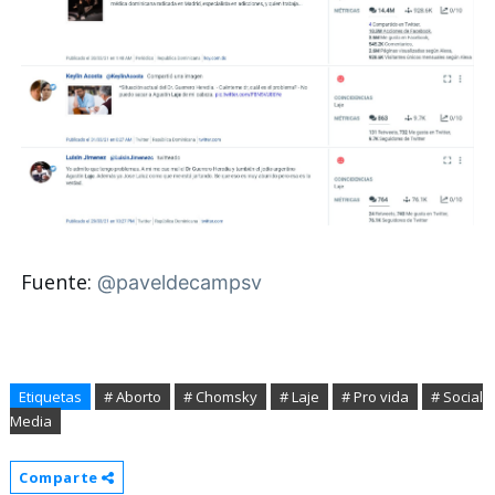
Fuente:
@paveldecampsv
Etiquetas
# Aborto
# Chomsky
# Laje
# Pro vida
# Social
Media
Comparte