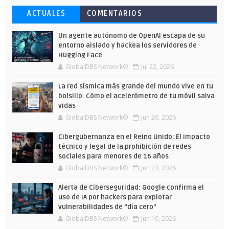
Esto ha ocurrido cuando una gran web
Ahorra y compra de oferta: Cuándo es
Microsoft lanza unos cursos gratuitos
ACTUALES
COMENTARIOS
ha dejado a la IA escribir sobre Star
más barato comprar en Shein
y limitados para que te formes este
Wars
verano
Un agente autónomo de OpenAI escapa de su
entorno aislado y hackea los servidores de
Hugging Face
GlobalDBS Network®
Jul 22, 2026
La red sísmica más grande del mundo vive en tu
bolsillo: Cómo el acelerómetro de tu móvil salva
vidas
GlobalDBS Network®
Jun 26, 2026
Cibergubernanza en el Reino Unido: El impacto
técnico y legal de la prohibición de redes
sociales para menores de 16 años
GlobalDBS Network®
Jun 23, 2026
Alerta de Ciberseguridad: Google confirma el
uso de IA por hackers para explotar
vulnerabilidades de “día cero”
GlobalDBS Network®
Jun 10, 2026