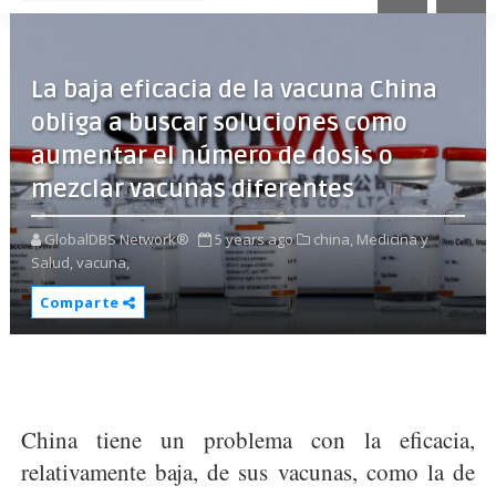
La baja eficacia de la vacuna China
obliga a buscar soluciones como
aumentar el número de dosis o
mezclar vacunas diferentes
GlobalDBS Network®
5 years ago
china,
Medicina y
Salud,
vacuna,
Comparte
China tiene un problema con la eficacia,
relativamente baja, de sus vacunas, como la de