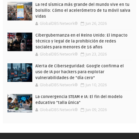
La red sísmica más grande del mundo vive en tu
bolsillo: Cómo el acelerómetro de tu móvil salva
vidas
GlobalDBS Network®
Jun 26, 2026
Cibergubernanza en el Reino Unido: El impacto
técnico y legal de la prohibición de redes
sociales para menores de 16 años
GlobalDBS Network®
Jun 23, 2026
Alerta de Ciberseguridad: Google confirma el
uso de IA por hackers para explotar
vulnerabilidades de “día cero”
GlobalDBS Network®
Jun 10, 2026
La convergencia STEAM e IA: El fin del modelo
educativo "talla única"
GlobalDBS Network®
Jun 09, 2026