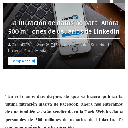
¡La filtración de datos no para! Ahora
500 millones de usuarios de LinkedIn
GlobalDBS Network®
5 years ago
Ciber Seguridad,
LinkedIn,
Social Media,
Comparte
Tan solo unos días después de que se hiciera pública la
última filtración masiva de Facebook, ahora nos enteramos
de que también se están vendiendo en la Dark Web los datos
personales de 500 millones de usuarios de LinkedIn. Te
contamos qué es lo que ha sucedido.