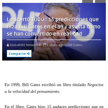
Lo acertó TODO : 15 predicciones que
hizo Bill Gates en el 99 y asusta como
se han convertido en realidad
GlobalDBS Network®
5 years ago
Bill Gates,
Comparte
En 1999, Bill Gates escribió un libro titulado
Negocios
a la velocidad del pensamiento.
En el libro, Gates hizo 15 audaces predicciones que en