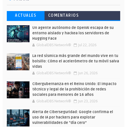
ACTUALES
COMENTARIOS
Un agente autónomo de OpenAI escapa de su
entorno aislado y hackea los servidores de
Hugging Face
GlobalDBS Network®
Jul 22, 2026
La red sísmica más grande del mundo vive en tu
bolsillo: Cómo el acelerómetro de tu móvil salva
vidas
GlobalDBS Network®
Jun 26, 2026
Cibergubernanza en el Reino Unido: El impacto
técnico y legal de la prohibición de redes
sociales para menores de 16 años
GlobalDBS Network®
Jun 23, 2026
Alerta de Ciberseguridad: Google confirma el
uso de IA por hackers para explotar
vulnerabilidades de “día cero”