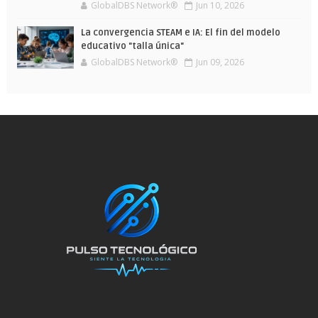
GlobalDBS Network®
Jun 10, 2026
La convergencia STEAM e IA: El fin del modelo
educativo "talla única"
GlobalDBS Network®
Jun 09, 2026