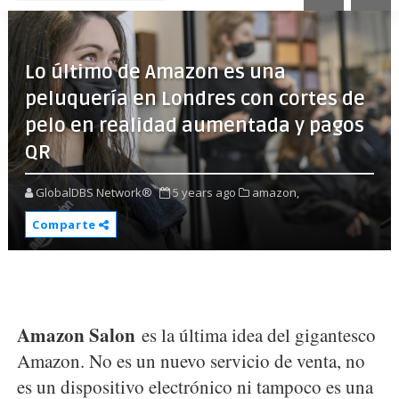
Lo último de Amazon es una
peluquería en Londres con cortes de
pelo en realidad aumentada y pagos
QR
GlobalDBS Network®
5 years ago
amazon,
Comparte
Amazon Salon
es la última idea del gigantesco
Amazon. No es un nuevo servicio de venta, no
es un dispositivo electrónico ni tampoco es una