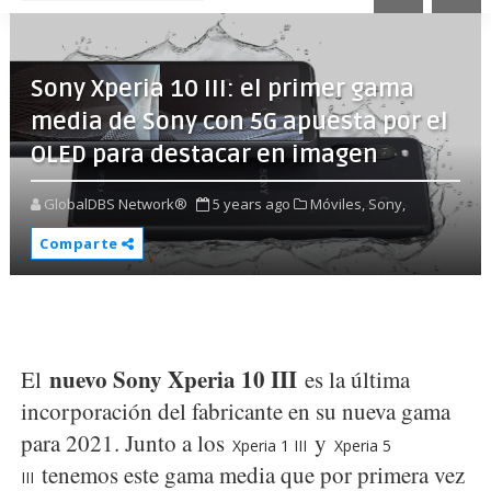
Sony Xperia 10 III: el primer gama
media de Sony con 5G apuesta por el
OLED para destacar en imagen
GlobalDBS Network®
5 years ago
Móviles,
Sony,
Comparte
nuevo Sony Xperia 10 III
El
es la última
incorporación del fabricante en su nueva gama
para 2021. Junto a los
y
Xperia 1 III
Xperia 5
tenemos este gama media que por primera vez
III