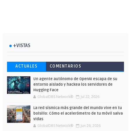
+VISTAS
Esto ha ocurrido cuando una gran web
Ahorra y compra de oferta: Cuándo es
Microsoft lanza unos cursos gratuitos
ACTUALES
COMENTARIOS
ha dejado a la IA escribir sobre Star
más barato comprar en Shein
y limitados para que te formes este
Wars
verano
Un agente autónomo de OpenAI escapa de su
entorno aislado y hackea los servidores de
Hugging Face
GlobalDBS Network®
Jul 22, 2026
La red sísmica más grande del mundo vive en tu
bolsillo: Cómo el acelerómetro de tu móvil salva
vidas
GlobalDBS Network®
Jun 26, 2026