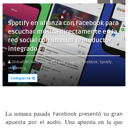
Spotify en alianza con Facebook para
escuchar música directamente en la
red social con un mini reproductor
integrado
GlobalDBS Network®
5 years ago
Facebbok,
Spotify,
streaming,
Comparte
La semana pasada
Facebook presentó su gran
. Una apuesta en la que
apuesta por el audio