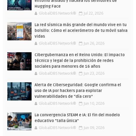
entorno aislado y hackea los servidores de
Hugging Face
GlobalDBS Network®
Jul 22, 2026
La red sísmica más grande del mundo vive en tu
bolsillo: Cómo el acelerómetro de tu móvil salva
vidas
GlobalDBS Network®
Jun 26, 2026
Cibergubernanza en el Reino Unido: El impacto
técnico y legal de la prohibición de redes
sociales para menores de 16 años
GlobalDBS Network®
Jun 23, 2026
Alerta de Ciberseguridad: Google confirma el
uso de IA por hackers para explotar
vulnerabilidades de “día cero”
GlobalDBS Network®
Jun 10, 2026
La convergencia STEAM e IA: El fin del modelo
educativo "talla única"
GlobalDBS Network®
Jun 09, 2026