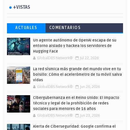
+VISTAS
Esto ha ocurrido cuando una gran web
Ahorra y compra de oferta: Cuándo es
Microsoft lanza unos cursos gratuitos
ACTUALES
COMENTARIOS
ha dejado a la IA escribir sobre Star
más barato comprar en Shein
y limitados para que te formes este
Wars
verano
Un agente autónomo de OpenAI escapa de su
entorno aislado y hackea los servidores de
Hugging Face
GlobalDBS Network®
Jul 22, 2026
La red sísmica más grande del mundo vive en tu
bolsillo: Cómo el acelerómetro de tu móvil salva
vidas
GlobalDBS Network®
Jun 26, 2026
Cibergubernanza en el Reino Unido: El impacto
técnico y legal de la prohibición de redes
sociales para menores de 16 años
GlobalDBS Network®
Jun 23, 2026
Alerta de Ciberseguridad: Google confirma el