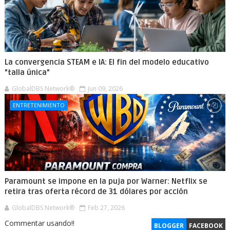
La convergencia STEAM e IA: El fin del modelo educativo
"talla única"
GlobalDBS Network®
Jun 09, 2026
ENTRETENIMIENTO
Paramount se impone en la puja por Warner: Netflix se
retira tras oferta récord de 31 dólares por acción
GlobalDBS Network®
Feb 27, 2026
Commentar usando!!
BLOGGER
FACEBOOK