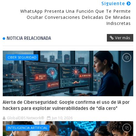
Siguiente
WhatsApp Presenta Una Función Que Te Permite
Ocultar Conversaciones Delicadas De Miradas
Indiscretas
Ver más
NOTICIA RELACIONADA
CIBER SEGURIDAD
Alerta de Ciberseguridad: Google confirma el uso de IA por
hackers para explotar vulnerabilidades de “día cero”
GlobalDBS Network®
Jun 10, 2026
INTELIGENCIA ARTIFICIAL