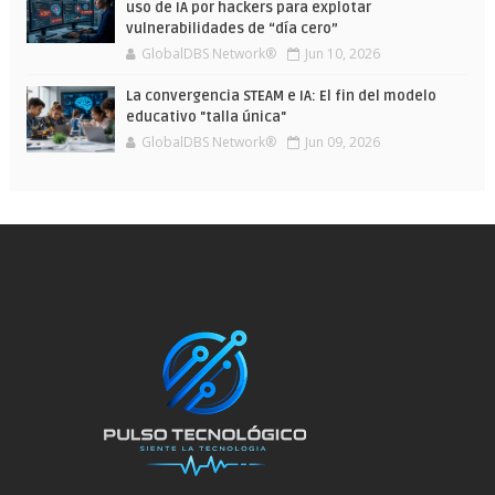
uso de IA por hackers para explotar
vulnerabilidades de “día cero”
GlobalDBS Network®
Jun 10, 2026
La convergencia STEAM e IA: El fin del modelo
educativo "talla única"
GlobalDBS Network®
Jun 09, 2026