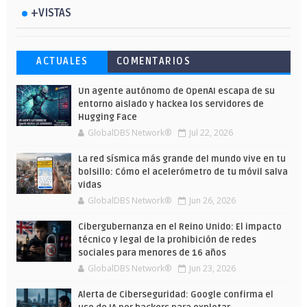
+VISTAS
Esto ha ocurrido cuando una gran web
Ahorra y compra de oferta: Cuándo es
Microsoft lanza unos cursos gratuitos
ACTUALES
COMENTARIOS
ha dejado a la IA escribir sobre Star
más barato comprar en Shein
y limitados para que te formes este
Wars
verano
Un agente autónomo de OpenAI escapa de su
entorno aislado y hackea los servidores de
Hugging Face
GlobalDBS Network®
Jul 22, 2026
La red sísmica más grande del mundo vive en tu
bolsillo: Cómo el acelerómetro de tu móvil salva
vidas
GlobalDBS Network®
Jun 26, 2026
Cibergubernanza en el Reino Unido: El impacto
técnico y legal de la prohibición de redes
sociales para menores de 16 años
GlobalDBS Network®
Jun 23, 2026
Alerta de Ciberseguridad: Google confirma el