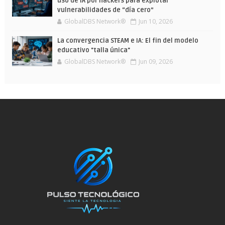
uso de IA por hackers para explotar
vulnerabilidades de “día cero”
GlobalDBS Network®
Jun 10, 2026
La convergencia STEAM e IA: El fin del modelo
educativo "talla única"
GlobalDBS Network®
Jun 09, 2026