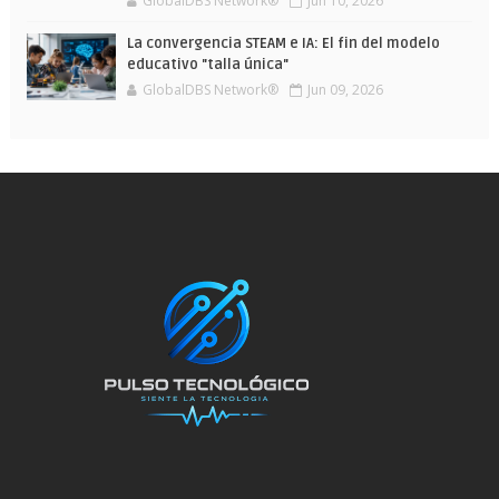
GlobalDBS Network®
Jun 10, 2026
La convergencia STEAM e IA: El fin del modelo
educativo "talla única"
GlobalDBS Network®
Jun 09, 2026