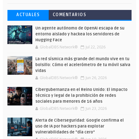
Esto ha ocurrido cuando una gran web
Ahorra y compra de oferta: Cuándo es
Microsoft lanza unos cursos gratuitos
ACTUALES
COMENTARIOS
ha dejado a la IA escribir sobre Star
más barato comprar en Shein
y limitados para que te formes este
Wars
verano
Un agente autónomo de OpenAI escapa de su
entorno aislado y hackea los servidores de
Hugging Face
GlobalDBS Network®
Jul 22, 2026
La red sísmica más grande del mundo vive en tu
bolsillo: Cómo el acelerómetro de tu móvil salva
vidas
GlobalDBS Network®
Jun 26, 2026
Cibergubernanza en el Reino Unido: El impacto
técnico y legal de la prohibición de redes
sociales para menores de 16 años
GlobalDBS Network®
Jun 23, 2026
Alerta de Ciberseguridad: Google confirma el
uso de IA por hackers para explotar
vulnerabilidades de “día cero”