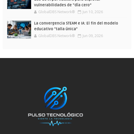
vulnerabilidades de “día cero”
GlobalDBS Network®
Jun 10, 2026
La convergencia STEAM e IA: El fin del modelo
educativo "talla única"
GlobalDBS Network®
Jun 09, 2026