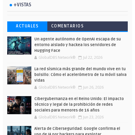
+VISTAS
Esto ha ocurrido cuando una gran web
Ahorra y compra de oferta: Cuándo es
Microsoft lanza unos cursos gratuitos
ACTUALES
COMENTARIOS
ha dejado a la IA escribir sobre Star
más barato comprar en Shein
y limitados para que te formes este
Wars
verano
Un agente autónomo de OpenAI escapa de su
entorno aislado y hackea los servidores de
Hugging Face
GlobalDBS Network®
Jul 22, 2026
La red sísmica más grande del mundo vive en tu
bolsillo: Cómo el acelerómetro de tu móvil salva
vidas
GlobalDBS Network®
Jun 26, 2026
Cibergubernanza en el Reino Unido: El impacto
técnico y legal de la prohibición de redes
sociales para menores de 16 años
GlobalDBS Network®
Jun 23, 2026
Alerta de Ciberseguridad: Google confirma el
uso de IA por hackers para explotar