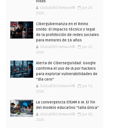
vidas
GlobalDBS Network®
Jun 26,
2026
Cibergubernanza en el Reino
Unido: El impacto técnico y legal
de la prohibición de redes sociales
para menores de 16 años
GlobalDBS Network®
Jun 23,
2026
Alerta de Ciberseguridad: Google
confirma el uso de IA por hackers
para explotar vulnerabilidades de
“día cero”
GlobalDBS Network®
Jun 10,
2026
La convergencia STEAM e IA: El fin
del modelo educativo "talla única"
GlobalDBS Network®
Jun 09,
2026