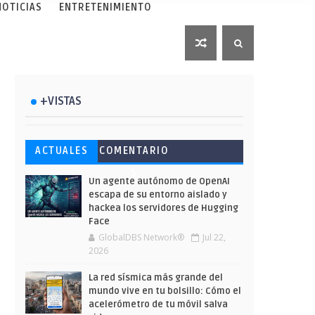
NOTICIAS
ENTRETENIMIENTO
+VISTAS
Esto ha ocurrido cuando una
Ahorra y compra de oferta:
Microsoft lanza unos cursos
ACTUALES
COMENTARIO
gran web ha dejado a la IA
Cuándo es más barato
gratuitos y limitados para
S
escribir sobre Star Wars
comprar en Shein
que te formes este verano
Un agente autónomo de OpenAI
escapa de su entorno aislado y
hackea los servidores de Hugging
Face
GlobalDBS Network®
Jul 22,
2026
La red sísmica más grande del
mundo vive en tu bolsillo: Cómo el
acelerómetro de tu móvil salva