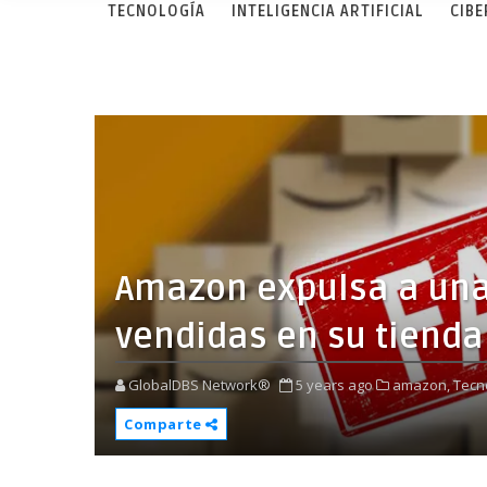
TECNOLOGÍA
INTELIGENCIA ARTIFICIAL
CIB
Amazon expulsa a una
vendidas en su tienda
GlobalDBS Network®
5 years ago
amazon,
Tecn
Comparte