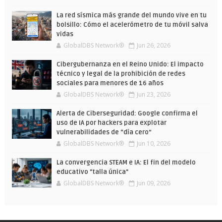
La red sísmica más grande del mundo vive en tu
bolsillo: Cómo el acelerómetro de tu móvil salva
vidas
GlobalDBS Network®
Jun 26, 2026
Cibergubernanza en el Reino Unido: El impacto
técnico y legal de la prohibición de redes
sociales para menores de 16 años
GlobalDBS Network®
Jun 23, 2026
Alerta de Ciberseguridad: Google confirma el
uso de IA por hackers para explotar
vulnerabilidades de “día cero”
GlobalDBS Network®
Jun 10, 2026
La convergencia STEAM e IA: El fin del modelo
educativo "talla única"
GlobalDBS Network®
Jun 09, 2026