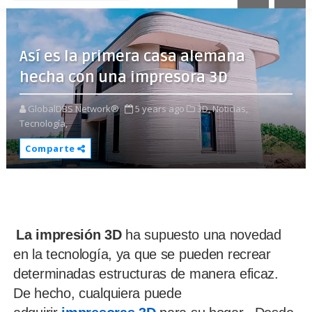
Así es la primera casa alemana
hecha con una impresora 3D
GlobalDBS Network®
5 years ago
3D,
Noticias,
Tecnología,
Comparte
La impresión 3D
ha supuesto una novedad
en la tecnología, ya que se pueden recrear
determinadas estructuras de manera eficaz.
De hecho, cualquiera puede