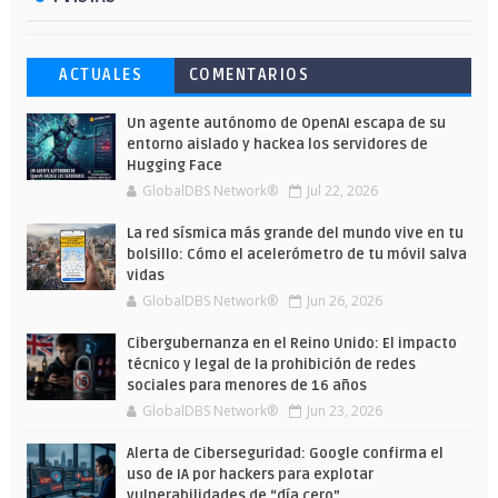
Esto ha ocurrido cuando una gran web
Ahorra y compra de oferta: Cuándo es
Microsoft lanza unos cursos gratuitos
ACTUALES
COMENTARIOS
ha dejado a la IA escribir sobre Star
más barato comprar en Shein
y limitados para que te formes este
Wars
verano
Un agente autónomo de OpenAI escapa de su
entorno aislado y hackea los servidores de
Hugging Face
GlobalDBS Network®
Jul 22, 2026
La red sísmica más grande del mundo vive en tu
bolsillo: Cómo el acelerómetro de tu móvil salva
vidas
GlobalDBS Network®
Jun 26, 2026
Cibergubernanza en el Reino Unido: El impacto
técnico y legal de la prohibición de redes
sociales para menores de 16 años
GlobalDBS Network®
Jun 23, 2026
Alerta de Ciberseguridad: Google confirma el
uso de IA por hackers para explotar
vulnerabilidades de “día cero”