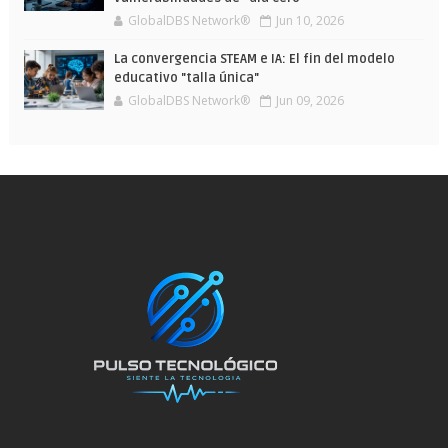
GlobalDBS Network®
Jun 10, 2026
La convergencia STEAM e IA: El fin del modelo
educativo "talla única"
GlobalDBS Network®
Jun 09, 2026