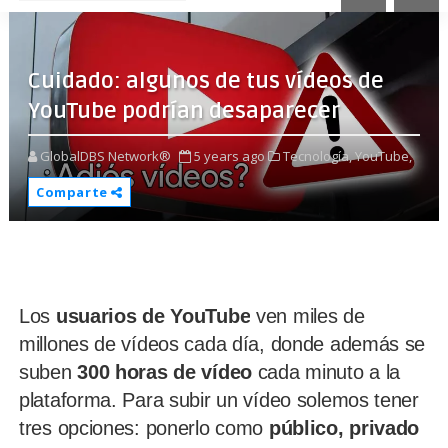
Cuidado: algunos de tus vídeos de
YouTube podrían desaparecer
GlobalDBS Network®
5 years ago
Tecnología,
YouTube,
Comparte
Los
usuarios de YouTube
ven miles de
millones de vídeos cada día, donde además se
suben
300 horas de vídeo
cada minuto a la
plataforma. Para subir un vídeo solemos tener
tres opciones: ponerlo como
público, privado