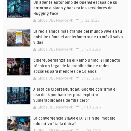
Wars
verano
Un agente autónomo de OpenAI escapa de su
entorno aislado y hackea los servidores de
Hugging Face
GlobalDBS Network®
Jul 22, 2026
La red sísmica más grande del mundo vive en tu
bolsillo: Cómo el acelerómetro de tu móvil salva
vidas
GlobalDBS Network®
Jun 26, 2026
Cibergubernanza en el Reino Unido: El impacto
técnico y legal de la prohibición de redes
sociales para menores de 16 años
GlobalDBS Network®
Jun 23, 2026
Alerta de Ciberseguridad: Google confirma el
uso de IA por hackers para explotar
vulnerabilidades de “día cero”
GlobalDBS Network®
Jun 10, 2026
La convergencia STEAM e IA: El fin del modelo
educativo "talla única"
GlobalDBS Network®
Jun 09, 2026