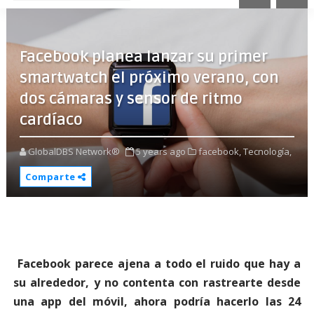
Facebook planea lanzar su primer
smartwatch el próximo verano, con
dos cámaras y sensor de ritmo
cardíaco
GlobalDBS Network®
5 years ago
facebook,
Tecnología,
Comparte
Facebook parece ajena a todo el ruido que hay a
su alrededor, y no contenta con rastrearte desde
una app del móvil, ahora podría hacerlo las 24