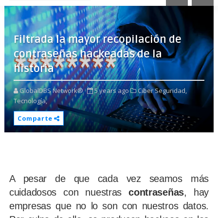
Filtrada la mayor recopilación de
contraseñas hackeadas de la
historia
GlobalDBS Network®
5 years ago
Ciber Seguridad,
Tecnología,
Comparte
A pesar de que cada vez seamos más
cuidadosos con nuestras
contraseñas
, hay
empresas que no lo son con nuestros datos.