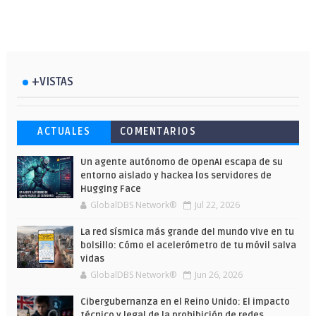
+VISTAS
Esto ha ocurrido cuando una gran web
Ahorra y compra de oferta: Cuándo es
Microsoft lanza unos cursos gratuitos
ACTUALES
COMENTARIOS
ha dejado a la IA escribir sobre Star
más barato comprar en Shein
y limitados para que te formes este
Wars
verano
Un agente autónomo de OpenAI escapa de su
entorno aislado y hackea los servidores de
Hugging Face
GlobalDBS Network®
Jul 22, 2026
La red sísmica más grande del mundo vive en tu
bolsillo: Cómo el acelerómetro de tu móvil salva
vidas
GlobalDBS Network®
Jun 26, 2026
Cibergubernanza en el Reino Unido: El impacto
técnico y legal de la prohibición de redes