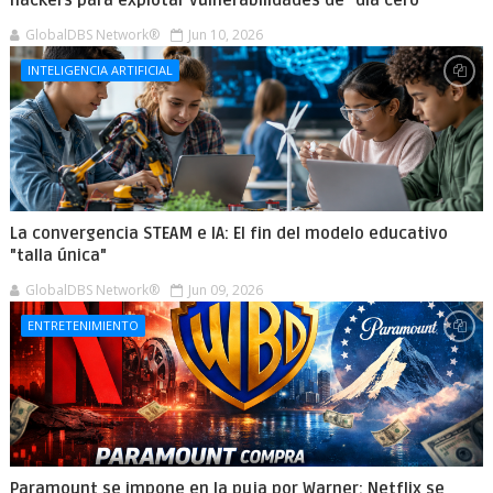
hackers para explotar vulnerabilidades de “día cero”
GlobalDBS Network®
Jun 10, 2026
INTELIGENCIA ARTIFICIAL
La convergencia STEAM e IA: El fin del modelo educativo
"talla única"
GlobalDBS Network®
Jun 09, 2026
ENTRETENIMIENTO
Paramount se impone en la puja por Warner: Netflix se