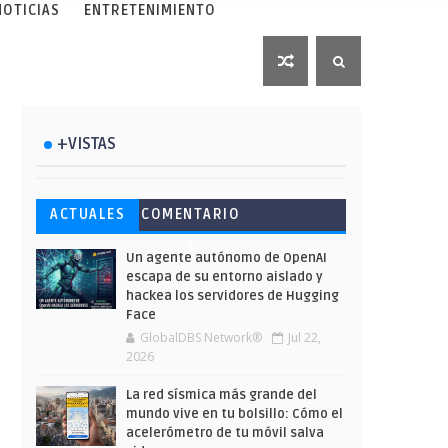
NOTICIAS
ENTRETENIMIENTO
+VISTAS
Esto ha ocurrido cuando una
Ahorra y compra de oferta:
Microsoft lanza unos cursos
ACTUALES
COMENTARIO
gran web ha dejado a la IA
Cuándo es más barato
gratuitos y limitados para
S
escribir sobre Star Wars
comprar en Shein
que te formes este verano
Un agente autónomo de OpenAI
escapa de su entorno aislado y
hackea los servidores de Hugging
Face
GlobalDBS Network®
Jul 22,
2026
La red sísmica más grande del
mundo vive en tu bolsillo: Cómo el
acelerómetro de tu móvil salva