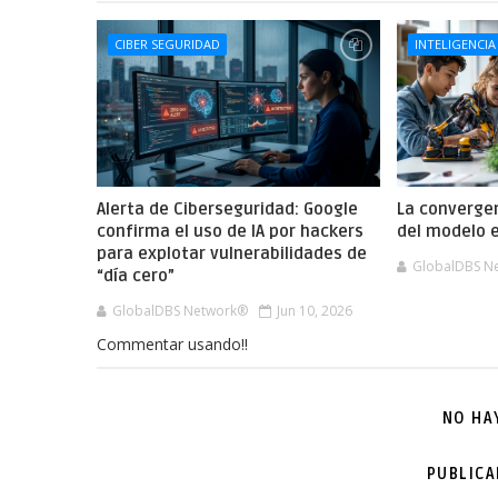
CIBER SEGURIDAD
INTELIGENCIA
Alerta de Ciberseguridad: Google
La convergen
confirma el uso de IA por hackers
del modelo e
para explotar vulnerabilidades de
GlobalDBS N
“día cero”
GlobalDBS Network®
Jun 10, 2026
Commentar usando!!
NO HA
PUBLIC