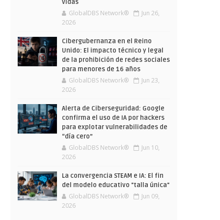
vidas
GlobalDBS Network®
Jun 26,
2026
Cibergubernanza en el Reino
Unido: El impacto técnico y legal
de la prohibición de redes sociales
para menores de 16 años
GlobalDBS Network®
Jun 23,
2026
Alerta de Ciberseguridad: Google
confirma el uso de IA por hackers
para explotar vulnerabilidades de
“día cero”
GlobalDBS Network®
Jun 10,
2026
La convergencia STEAM e IA: El fin
del modelo educativo "talla única"
GlobalDBS Network®
Jun 09,
2026