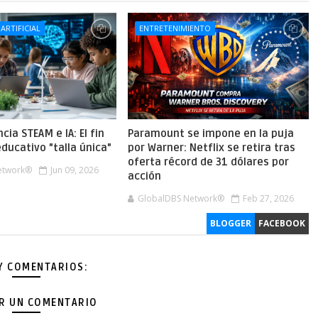
 ARTIFICIAL
ENTRETENIMIENTO
cia STEAM e IA: El fin
Paramount se impone en la puja
ducativo "talla única"
por Warner: Netflix se retira tras
oferta récord de 31 dólares por
etwork®
Jun 09, 2026
acción
GlobalDBS Network®
Feb 27, 2026
BLOGGER
FACEBOOK
Y COMENTARIOS:
AR UN COMENTARIO