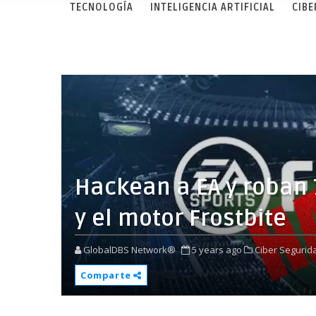
TECNOLOGÍA
INTELIGENCIA ARTIFICIAL
CIB
Hackean a EA y roban 
y el motor Frostbite
GlobalDBS Network®
5 years ago
Ciber Segurid
Comparte