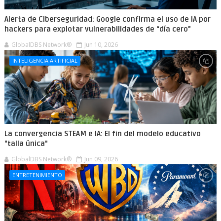
Alerta de Ciberseguridad: Google confirma el uso de IA por
hackers para explotar vulnerabilidades de “día cero”
GlobalDBS Network®
Jun 10, 2026
INTELIGENCIA ARTIFICIAL
La convergencia STEAM e IA: El fin del modelo educativo
"talla única"
GlobalDBS Network®
Jun 09, 2026
ENTRETENIMIENTO