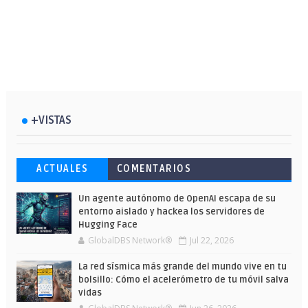
+VISTAS
Esto ha ocurrido cuando una gran web
Ahorra y compra de oferta: Cuándo es
Microsoft lanza unos cursos gratuitos
ACTUALES
COMENTARIOS
ha dejado a la IA escribir sobre Star
más barato comprar en Shein
y limitados para que te formes este
Wars
verano
Un agente autónomo de OpenAI escapa de su
entorno aislado y hackea los servidores de
Hugging Face
GlobalDBS Network®
Jul 22, 2026
La red sísmica más grande del mundo vive en tu
bolsillo: Cómo el acelerómetro de tu móvil salva
vidas