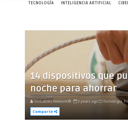
TECNOLOGÍA
INTELIGENCIA ARTIFICIAL
CIB
14 dispositivos que p
noche para ahorrar
GlobalDBS Network®
5 years ago
Tecnología,
Tr
Comparte