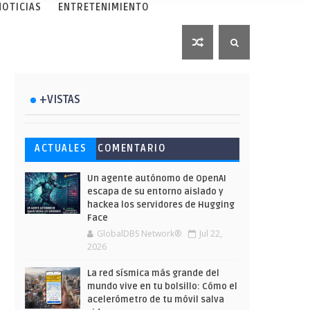
NOTICIAS
ENTRETENIMIENTO
+VISTAS
Esto ha ocurrido cuando una
Ahorra y compra de oferta:
Microsoft lanza unos cursos
ACTUALES
COMENTARIO
gran web ha dejado a la IA
Cuándo es más barato
gratuitos y limitados para
S
escribir sobre Star Wars
comprar en Shein
que te formes este verano
Un agente autónomo de OpenAI
escapa de su entorno aislado y
hackea los servidores de Hugging
Face
GlobalDBS Network®
Jul 22,
2026
La red sísmica más grande del
mundo vive en tu bolsillo: Cómo el
acelerómetro de tu móvil salva