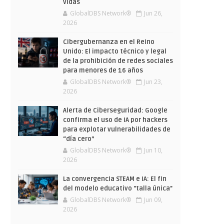
vidas
GlobalDBS Network®
Jun 26,
2026
Cibergubernanza en el Reino
Unido: El impacto técnico y legal
de la prohibición de redes sociales
para menores de 16 años
GlobalDBS Network®
Jun 23,
2026
Alerta de Ciberseguridad: Google
confirma el uso de IA por hackers
para explotar vulnerabilidades de
“día cero”
GlobalDBS Network®
Jun 10,
2026
La convergencia STEAM e IA: El fin
del modelo educativo "talla única"
GlobalDBS Network®
Jun 09,
2026