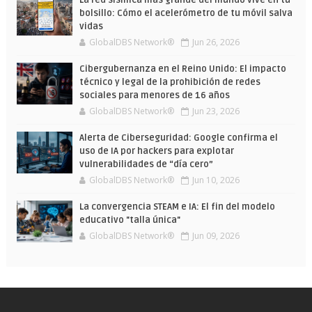
La red sísmica más grande del mundo vive en tu
bolsillo: Cómo el acelerómetro de tu móvil salva
vidas
GlobalDBS Network®
Jun 26, 2026
Cibergubernanza en el Reino Unido: El impacto
técnico y legal de la prohibición de redes
sociales para menores de 16 años
GlobalDBS Network®
Jun 23, 2026
Alerta de Ciberseguridad: Google confirma el
uso de IA por hackers para explotar
vulnerabilidades de “día cero”
GlobalDBS Network®
Jun 10, 2026
La convergencia STEAM e IA: El fin del modelo
educativo "talla única"
GlobalDBS Network®
Jun 09, 2026