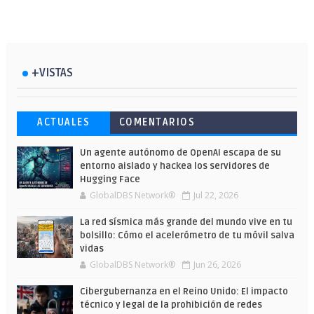
+VISTAS
Esto ha ocurrido cuando una gran web
Ahorra y compra de oferta: Cuándo es
Microsoft lanza unos cursos gratuitos
ACTUALES
COMENTARIOS
ha dejado a la IA escribir sobre Star
más barato comprar en Shein
y limitados para que te formes este
Wars
verano
Un agente autónomo de OpenAI escapa de su
entorno aislado y hackea los servidores de
Hugging Face
GlobalDBS Network®
Jul 22, 2026
La red sísmica más grande del mundo vive en tu
bolsillo: Cómo el acelerómetro de tu móvil salva
vidas
GlobalDBS Network®
Jun 26, 2026
Cibergubernanza en el Reino Unido: El impacto
técnico y legal de la prohibición de redes