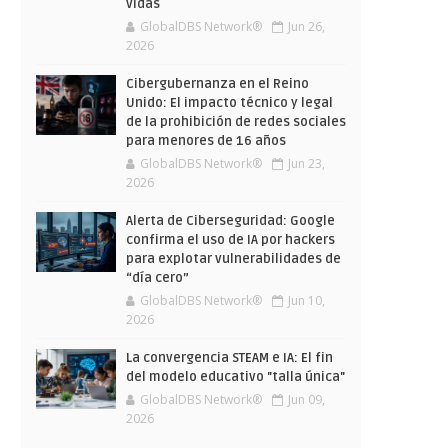
vidas
GlobalDBS Network®
Jun 26,
2026
Cibergubernanza en el Reino
Unido: El impacto técnico y legal
de la prohibición de redes sociales
para menores de 16 años
GlobalDBS Network®
Jun 23,
2026
Alerta de Ciberseguridad: Google
confirma el uso de IA por hackers
para explotar vulnerabilidades de
“día cero”
GlobalDBS Network®
Jun 10,
2026
La convergencia STEAM e IA: El fin
del modelo educativo "talla única"
GlobalDBS Network®
Jun 09,
2026