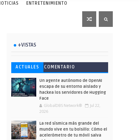
NOTICIAS
ENTRETENIMIENTO
+VISTAS
Esto ha ocurrido cuando una
Ahorra y compra de oferta:
Microsoft lanza unos cursos
ACTUALES
COMENTARIO
gran web ha dejado a la IA
Cuándo es más barato
gratuitos y limitados para
S
escribir sobre Star Wars
comprar en Shein
que te formes este verano
Un agente autónomo de OpenAI
escapa de su entorno aislado y
hackea los servidores de Hugging
Face
GlobalDBS Network®
Jul 22,
2026
La red sísmica más grande del
mundo vive en tu bolsillo: Cómo el
acelerómetro de tu móvil salva