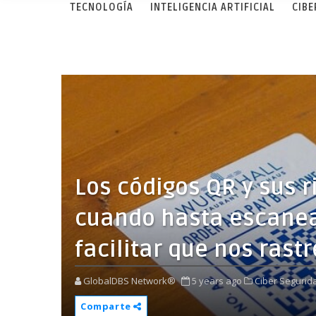
TECNOLOGÍA
INTELIGENCIA ARTIFICIAL
CIB
Los códigos QR y sus r
cuando hasta escane
facilitar que nos rast
GlobalDBS Network®
5 years ago
Ciber Segurid
Comparte