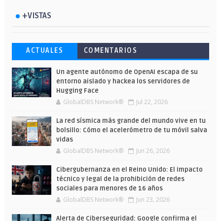
+VISTAS
Esto ha ocurrido cuando una gran web
Ahorra y compra de oferta: Cuándo es
Microsoft lanza unos cursos gratuitos
ACTUALES
COMENTARIOS
ha dejado a la IA escribir sobre Star
más barato comprar en Shein
y limitados para que te formes este
Wars
verano
Un agente autónomo de OpenAI escapa de su
entorno aislado y hackea los servidores de
Hugging Face
GlobalDBS Network®
Jul 22, 2026
La red sísmica más grande del mundo vive en tu
bolsillo: Cómo el acelerómetro de tu móvil salva
vidas
GlobalDBS Network®
Jun 26, 2026
Cibergubernanza en el Reino Unido: El impacto
técnico y legal de la prohibición de redes
sociales para menores de 16 años
GlobalDBS Network®
Jun 23, 2026
Alerta de Ciberseguridad: Google confirma el