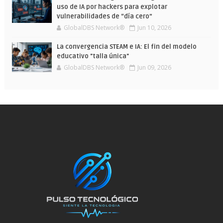
uso de IA por hackers para explotar
vulnerabilidades de “día cero”
GlobalDBS Network®
Jun 10, 2026
La convergencia STEAM e IA: El fin del modelo
educativo "talla única"
GlobalDBS Network®
Jun 09, 2026