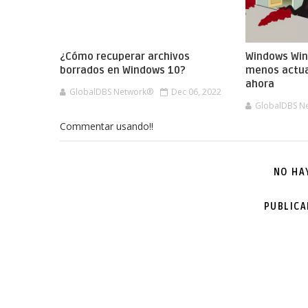
¿Cómo recuperar archivos
Windows Win
borrados en Windows 10?
menos actual
ahora
GlobalDBS Network®
Dec 06, 2022
GlobalDBS N
Commentar usando!!
NO HA
PUBLIC