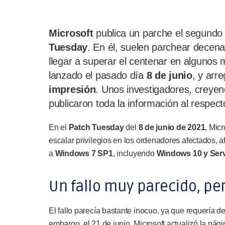
Microsoft
publica un parche el segund
Tuesday
. En él, suelen parchear decena
llegar a superar el centenar en algunos m
lanzado el pasado día
8 de junio
, y arr
impresión
. Unos investigadores, creyen
publicaron toda la información al respec
En el
Patch Tuesday
del
8 de junio de 2021
, Mic
escalar privilegios en los ordenadores afectados, 
a
Windows 7 SP1
, incluyendo
Windows 10 y Ser
Un fallo muy parecido, pe
El fallo parecía bastante inocuo, ya que requería de 
embargo, el 21 de junio, Microsoft actualizó la pági