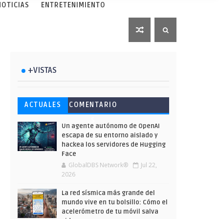
NOTICIAS
ENTRETENIMIENTO
+VISTAS
Esto ha ocurrido cuando una
Ahorra y compra de oferta:
Microsoft lanza unos cursos
ACTUALES
COMENTARIO
gran web ha dejado a la IA
Cuándo es más barato
gratuitos y limitados para
S
escribir sobre Star Wars
comprar en Shein
que te formes este verano
Un agente autónomo de OpenAI
escapa de su entorno aislado y
hackea los servidores de Hugging
Face
GlobalDBS Network®
Jul 22,
2026
La red sísmica más grande del
mundo vive en tu bolsillo: Cómo el
acelerómetro de tu móvil salva