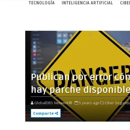
TECNOLOGÍA
INTELIGENCIA ARTIFICIAL
CIB
Publican por error c
hay parche disponibl
GlobalDBS Network®
5 years ago
Ciber Segurid
Comparte