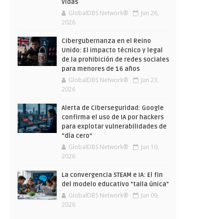
vidas
GlobalDBS Network®
Jun 26,
2026
Cibergubernanza en el Reino
Unido: El impacto técnico y legal
de la prohibición de redes sociales
para menores de 16 años
GlobalDBS Network®
Jun 23,
2026
Alerta de Ciberseguridad: Google
confirma el uso de IA por hackers
para explotar vulnerabilidades de
“día cero”
GlobalDBS Network®
Jun 10,
2026
La convergencia STEAM e IA: El fin
del modelo educativo "talla única"
GlobalDBS Network®
Jun 09,
2026