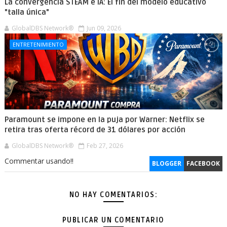
La convergencia STEAM e IA: El fin del modelo educativo
"talla única"
GlobalDBS Network®
Jun 09, 2026
ENTRETENIMIENTO
Paramount se impone en la puja por Warner: Netflix se
retira tras oferta récord de 31 dólares por acción
GlobalDBS Network®
Feb 27, 2026
Commentar usando!!
BLOGGER
FACEBOOK
NO HAY COMENTARIOS:
PUBLICAR UN COMENTARIO