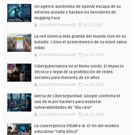
Wars
verano
Un agente autónomo de OpenAI escapa de su
entorno aislado y hackea los servidores de
Hugging Face
GlobalDBS Network®
Jul 22, 2026
La red sísmica más grande del mundo vive en tu
bolsillo: Cómo el acelerómetro de tu móvil salva
vidas
GlobalDBS Network®
Jun 26, 2026
Cibergubernanza en el Reino Unido: El impacto
técnico y legal de la prohibición de redes
sociales para menores de 16 años
GlobalDBS Network®
Jun 23, 2026
Alerta de Ciberseguridad: Google confirma el
uso de IA por hackers para explotar
vulnerabilidades de “día cero”
GlobalDBS Network®
Jun 10, 2026
La convergencia STEAM e IA: El fin del modelo
educativo "talla única"