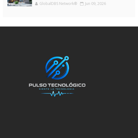
GlobalDBS Network®
Jun 09, 2026