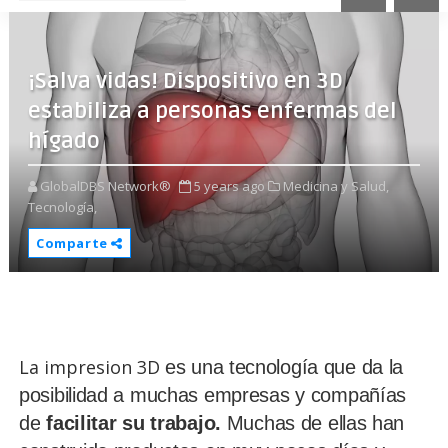
¡Salva vidas! Dispositivo en 3D
estabiliza a personas enfermas del
hígado
GlobalDBS Network®
5 years ago
Medicina y Salud,
Tecnología,
Comparte
La impresion 3D
es una tecnología que da la
posibilidad a muchas empresas y compañías
de
facilitar su trabajo.
Muchas de ellas han