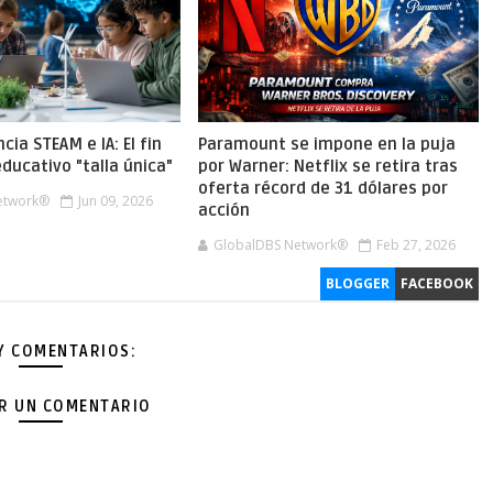
cia STEAM e IA: El fin
Paramount se impone en la puja
ducativo "talla única"
por Warner: Netflix se retira tras
oferta récord de 31 dólares por
etwork®
Jun 09, 2026
acción
GlobalDBS Network®
Feb 27, 2026
BLOGGER
FACEBOOK
Y COMENTARIOS:
AR UN COMENTARIO