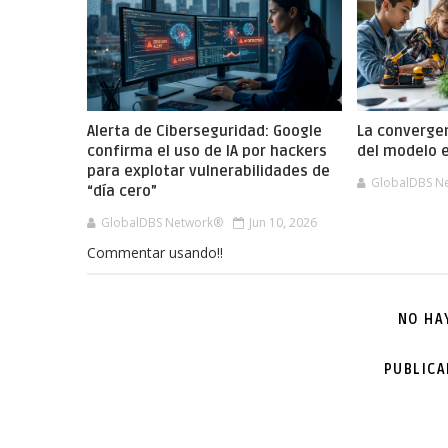
Alerta de Ciberseguridad: Google
La convergen
confirma el uso de IA por hackers
del modelo e
para explotar vulnerabilidades de
GlobalDBS N
“día cero”
GlobalDBS Network®
Jun 10, 2026
Commentar usando!!
NO HA
PUBLIC