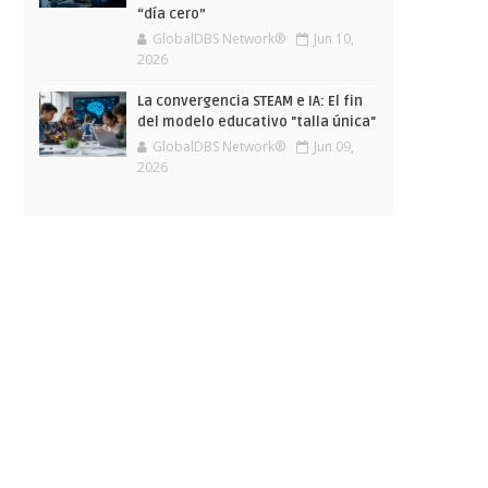
“día cero”
GlobalDBS Network®
Jun 10,
2026
La convergencia STEAM e IA: El fin
del modelo educativo "talla única"
GlobalDBS Network®
Jun 09,
2026