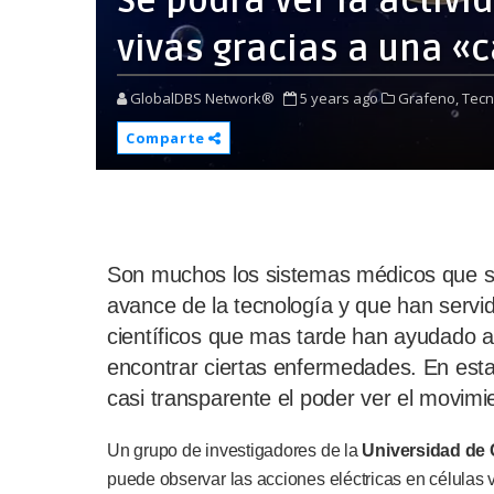
Se podrá ver la activi
vivas gracias a una «
GlobalDBS Network®
5 years ago
Grafeno,
Tecn
Comparte
Son muchos los sistemas médicos que s
avance de la tecnología y que han servi
científicos que mas tarde han ayudado a
encontrar ciertas enfermedades. En esta 
casi transparente el poder ver el movimie
Un grupo de investigadores de la
Universidad de C
puede observar las acciones eléctricas en células 