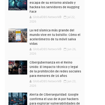
escapa de su entorno aislado y
hackea los servidores de Hugging
Face
GlobalDBS Network®
Jul 22,
2026
La red sísmica más grande del
mundo vive en tu bolsillo: Cómo el
acelerómetro de tu móvil salva
vidas
GlobalDBS Network®
Jun 26,
2026
Cibergubernanza en el Reino
Unido: El impacto técnico y legal
de la prohibición de redes sociales
para menores de 16 años
GlobalDBS Network®
Jun 23,
2026
Alerta de Ciberseguridad: Google
confirma el uso de IA por hackers
para explotar vulnerabilidades de