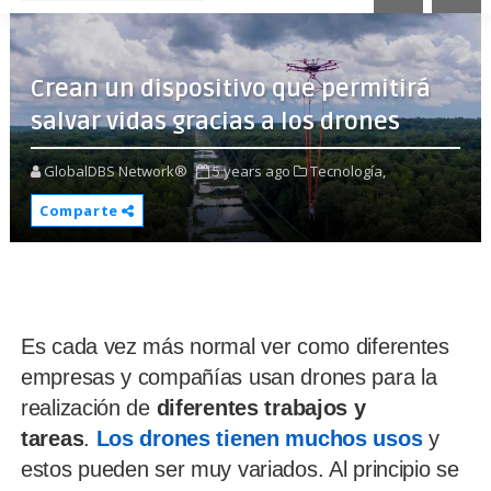
Crean un dispositivo que permitirá
salvar vidas gracias a los drones
GlobalDBS Network®
5 years ago
Tecnología,
Comparte
Es cada vez más normal ver como diferentes
empresas y compañías usan drones para la
realización de
diferentes trabajos y
tareas
.
Los drones tienen muchos usos
y
estos pueden ser muy variados. Al principio se