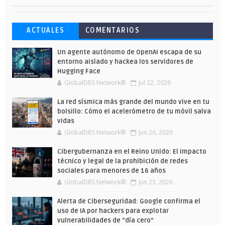
Esto ha ocurrido cuando una gran web
Ahorra y compra de oferta: Cuándo es
Microsoft lanza unos cursos gratuitos
ACTUALES
COMENTARIOS
ha dejado a la IA escribir sobre Star
más barato comprar en Shein
y limitados para que te formes este
Wars
verano
Un agente autónomo de OpenAI escapa de su
entorno aislado y hackea los servidores de
Hugging Face
GlobalDBS Network®
Jul 22, 2026
La red sísmica más grande del mundo vive en tu
bolsillo: Cómo el acelerómetro de tu móvil salva
vidas
GlobalDBS Network®
Jun 26, 2026
Cibergubernanza en el Reino Unido: El impacto
técnico y legal de la prohibición de redes
sociales para menores de 16 años
GlobalDBS Network®
Jun 23, 2026
Alerta de Ciberseguridad: Google confirma el
uso de IA por hackers para explotar
vulnerabilidades de “día cero”