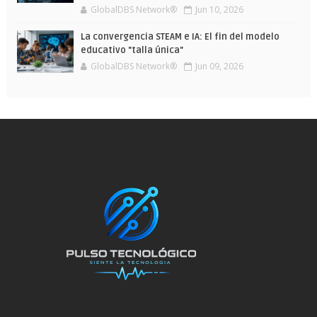
GlobalDBS Network®
Jun 10, 2026
La convergencia STEAM e IA: El fin del modelo
educativo "talla única"
GlobalDBS Network®
Jun 09, 2026