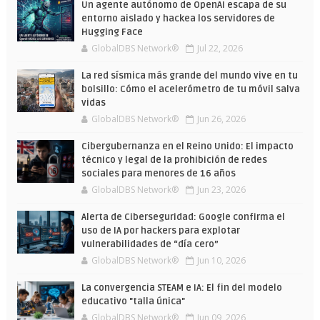
verano
Un agente autónomo de OpenAI escapa de su
entorno aislado y hackea los servidores de
Hugging Face
GlobalDBS Network®
Jul 22, 2026
La red sísmica más grande del mundo vive en tu
bolsillo: Cómo el acelerómetro de tu móvil salva
vidas
GlobalDBS Network®
Jun 26, 2026
Cibergubernanza en el Reino Unido: El impacto
técnico y legal de la prohibición de redes
sociales para menores de 16 años
GlobalDBS Network®
Jun 23, 2026
Alerta de Ciberseguridad: Google confirma el
uso de IA por hackers para explotar
vulnerabilidades de “día cero”
GlobalDBS Network®
Jun 10, 2026
La convergencia STEAM e IA: El fin del modelo
educativo "talla única"
GlobalDBS Network®
Jun 09, 2026