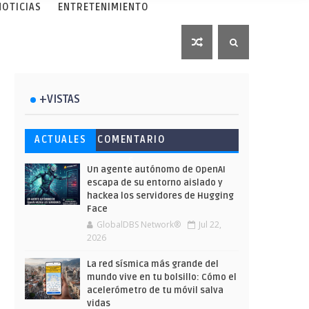
NOTICIAS
ENTRETENIMIENTO
+VISTAS
ACTUALES
COMENTARIO
S
Un agente autónomo de OpenAI
escapa de su entorno aislado y
hackea los servidores de Hugging
Face
GlobalDBS Network®
Jul 22,
2026
La red sísmica más grande del
mundo vive en tu bolsillo: Cómo el
acelerómetro de tu móvil salva
vidas