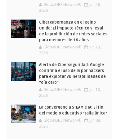
GlobalDBS Network®
Jun 26,
2026
Cibergubernanza en el Reino
Unido: El impacto técnico y legal
de la prohibición de redes sociales
para menores de 16 años
GlobalDBS Network®
Jun 23,
2026
Alerta de Ciberseguridad: Google
confirma el uso de IA por hackers
para explotar vulnerabilidades de
“día cero”
GlobalDBS Network®
Jun 10,
2026
La convergencia STEAM e IA: El fin
del modelo educativo "talla única"
GlobalDBS Network®
Jun 09,
2026