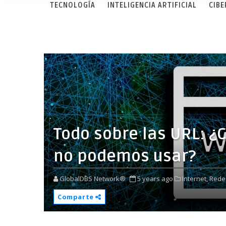
TECNOLOGÍA
INTELIGENCIA ARTIFICIAL
CIB
Todo sobre las URL: ¿
no podemos usar?
GlobalDBS Network®
5 years ago
Internet,
Rede
Comparte