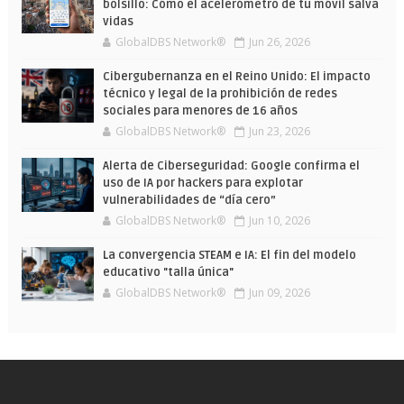
bolsillo: Cómo el acelerómetro de tu móvil salva
vidas
GlobalDBS Network®
Jun 26, 2026
Cibergubernanza en el Reino Unido: El impacto
técnico y legal de la prohibición de redes
sociales para menores de 16 años
GlobalDBS Network®
Jun 23, 2026
Alerta de Ciberseguridad: Google confirma el
uso de IA por hackers para explotar
vulnerabilidades de “día cero”
GlobalDBS Network®
Jun 10, 2026
La convergencia STEAM e IA: El fin del modelo
educativo "talla única"
GlobalDBS Network®
Jun 09, 2026