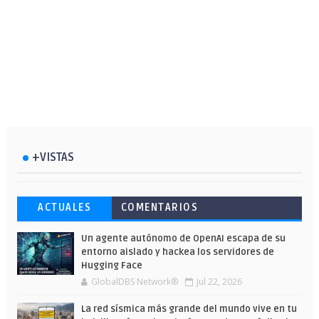
+VISTAS
Esto ha ocurrido cuando una gran web
Ahorra y compra de oferta: Cuándo es
Microsoft lanza unos cursos gratuitos
ACTUALES
COMENTARIOS
ha dejado a la IA escribir sobre Star
más barato comprar en Shein
y limitados para que te formes este
Wars
verano
Un agente autónomo de OpenAI escapa de su
entorno aislado y hackea los servidores de
Hugging Face
GlobalDBS Network®
Jul 22, 2026
La red sísmica más grande del mundo vive en tu