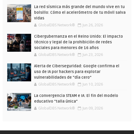
La red sísmica más grande del mundo vive en tu
bolsillo: Cómo el acelerómetro de tu móvil salva
vidas
GlobalDBS Network®
Jun 26, 2026
Cibergubernanza en el Reino Unido: El impacto
técnico y legal de la prohibición de redes
sociales para menores de 16 años
GlobalDBS Network®
Jun 23, 2026
Alerta de Ciberseguridad: Google confirma el
uso de IA por hackers para explotar
vulnerabilidades de “día cero”
GlobalDBS Network®
Jun 10, 2026
La convergencia STEAM e IA: El fin del modelo
educativo "talla única"
GlobalDBS Network®
Jun 09, 2026