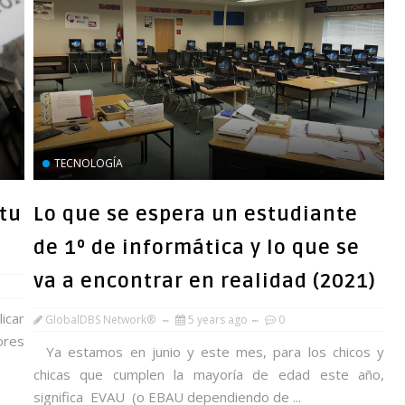
TECNOLOGÍA
 tu
Lo que se espera un estudiante
de 1º de informática y lo que se
va a encontrar en realidad (2021)
icar
GlobalDBS Network®
5 years ago
0
ores
Ya estamos en junio y este mes, para los chicos y
chicas que cumplen la mayoría de edad este año,
significa EVAU (o EBAU dependiendo de ...