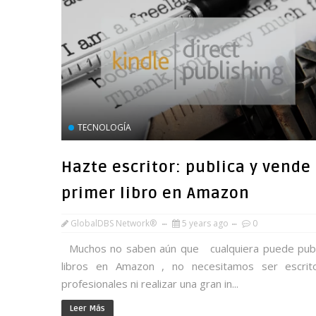
TECNOLOGÍA
Hazte escritor: publica y vende
primer libro en Amazon
GlobalDBS Network®
5 years ago
0
Muchos no saben aún que cualquiera puede publ
libros en Amazon , no necesitamos ser escrit
profesionales ni realizar una gran in...
Leer Más