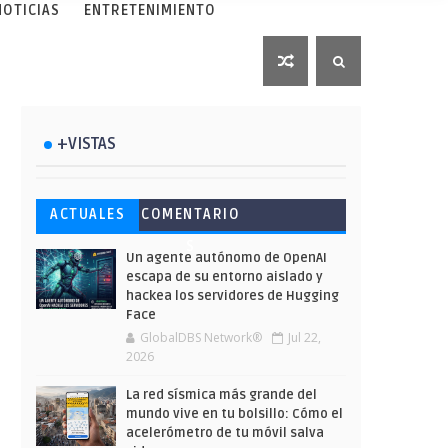
NOTICIAS
ENTRETENIMIENTO
+VISTAS
Esto ha ocurrido cuando una
Ahorra y compra de oferta:
Microsoft lanza unos cursos
ACTUALES
COMENTARIO
gran web ha dejado a la IA
Cuándo es más barato
gratuitos y limitados para
S
escribir sobre Star Wars
comprar en Shein
que te formes este verano
Un agente autónomo de OpenAI
escapa de su entorno aislado y
hackea los servidores de Hugging
Face
GlobalDBS Network®
Jul 22,
2026
La red sísmica más grande del
mundo vive en tu bolsillo: Cómo el
acelerómetro de tu móvil salva