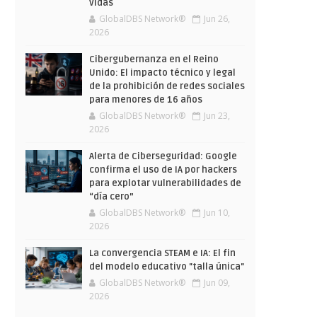
vidas
GlobalDBS Network®
Jun 26,
2026
Cibergubernanza en el Reino
Unido: El impacto técnico y legal
de la prohibición de redes sociales
para menores de 16 años
GlobalDBS Network®
Jun 23,
2026
Alerta de Ciberseguridad: Google
confirma el uso de IA por hackers
para explotar vulnerabilidades de
“día cero”
GlobalDBS Network®
Jun 10,
2026
La convergencia STEAM e IA: El fin
del modelo educativo "talla única"
GlobalDBS Network®
Jun 09,
2026