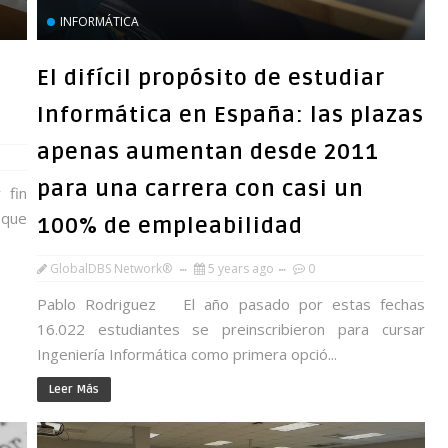
INFORMÁTICA
El difícil propósito de estudiar
Informática en España: las plazas
apenas aumentan desde 2011
para una carrera con casi un
 fin
 que
100% de empleabilidad
GlobalDBS Network®
5 years ago
0
Pablo Rodriguez El año pasado por estas fechas
16.022 estudiantes se preinscribieron para cursar
Ingeniería Informática como primera opció...
Leer Más