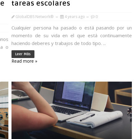
te
tareas escolares
GlobalDBS Network®
4 years ago
0
Cualquier persona ha pasado o está pasando por un
momento de su vida en el que está continuamente
unos
haciendo deberes y trabajos de todo tipo. ...
na o
Leer Más
Read more »