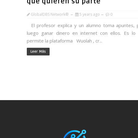
que quieren su parte
GlobalDBS Network®
5 years ago
0
El profesor explica y un alumno toma apuntes, 
luego ganar dinero en internet con ellos. Es lo
permite la plataforma Wuolah , cr...
Leer Más