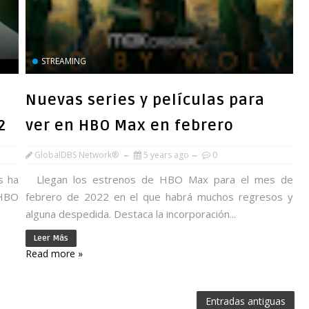
STREAMING
Nuevas series y películas para
2
ver en HBO Max en febrero
GlobalDBS Network®
5 years ago
0
s ha
Llegan los estrenos de HBO Max para el mes de
 HBO
febrero de 2022 en el que habrá muchos regresos y
alguna despedida. Destaca la incorporación...
Leer Más
Read more »
Entradas antiguas