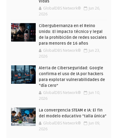
vidas
GlobalDBS Network®
Jun 26,
2026
Cibergubernanza en el Reino
Unido: El impacto técnico y legal
de la prohibición de redes sociales
para menores de 16 años
GlobalDBS Network®
Jun 23,
2026
Alerta de Ciberseguridad: Google
confirma el uso de IA por hackers
para explotar vulnerabilidades de
“día cero”
GlobalDBS Network®
Jun 10,
2026
La convergencia STEAM e IA: El fin
del modelo educativo "talla única"
GlobalDBS Network®
Jun 09,
2026