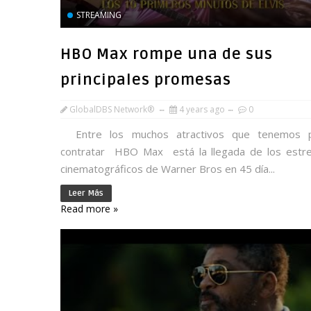
STREAMING
HBO Max rompe una de sus
principales promesas
GlobalDBS Network®
4 years ago
0
Entre los muchos atractivos que tenemos 
contratar HBO Max está la llegada de los estr
cinematográficos de Warner Bros en 45 día...
Leer Más
Read more »