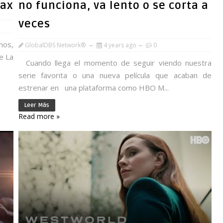
Max
no funciona, va lento o se corta a
veces
nos,
GlobalDBS Network®
4 years ago
0
e La
Cuando llega el momento de seguir viendo nuestra
serie favorita o una nueva película que acaban de
estrenar en una plataforma como HBO M...
Leer Más
Read more »