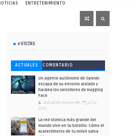
NOTICIAS
ENTRETENIMIENTO
+VISTAS
Esto ha ocurrido cuando una
Ahorra y compra de oferta:
Microsoft lanza unos cursos
ACTUALES
COMENTARIO
gran web ha dejado a la IA
Cuándo es más barato
gratuitos y limitados para
S
escribir sobre Star Wars
comprar en Shein
que te formes este verano
Un agente autónomo de OpenAI
escapa de su entorno aislado y
hackea los servidores de Hugging
Face
GlobalDBS Network®
Jul 22,
2026
La red sísmica más grande del
mundo vive en tu bolsillo: Cómo el
acelerómetro de tu móvil salva