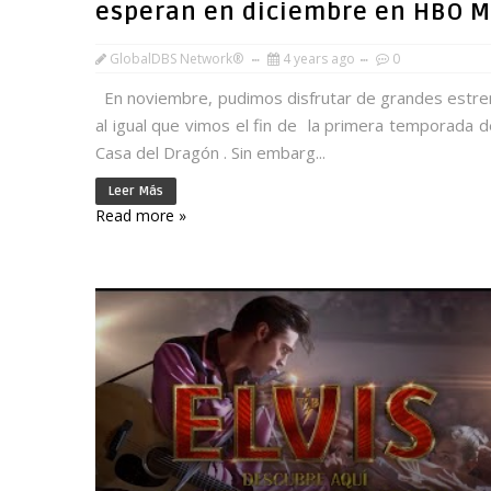
esperan en diciembre en HBO 
GlobalDBS Network®
4 years ago
0
En noviembre, pudimos disfrutar de grandes estre
al igual que vimos el fin de la primera temporada d
Casa del Dragón . Sin embarg...
Leer Más
Read more »