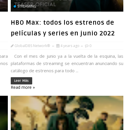
STREAMING
HBO Max: todos los estrenos de
películas y series en junio 2022
GlobalDBS Network®
4 years ago
0
para
Con el mes de junio ya a la vuelta de la esquina, las
enos
plataformas de streaming se encuentran anunciando su
catálogo de estrenos para todo ...
Leer Más
Read more »