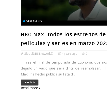
STREAMING
HBO Max: todos los estrenos de
películas y series en marzo 202
GlobalDBS Network®
4 years ago
0
Tras el final de temporada de Euphoria, que no
dejado un vacío que será difícil de reemplazar,
Max ha hecho pública su lista d...
Leer Más
Read more »