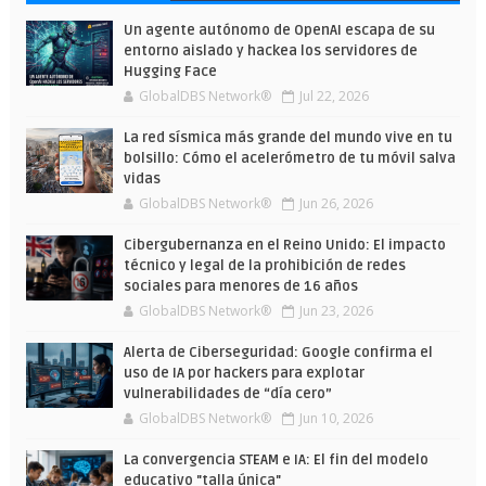
Wars
verano
Un agente autónomo de OpenAI escapa de su
entorno aislado y hackea los servidores de
Hugging Face
GlobalDBS Network®
Jul 22, 2026
La red sísmica más grande del mundo vive en tu
bolsillo: Cómo el acelerómetro de tu móvil salva
vidas
GlobalDBS Network®
Jun 26, 2026
Cibergubernanza en el Reino Unido: El impacto
técnico y legal de la prohibición de redes
sociales para menores de 16 años
GlobalDBS Network®
Jun 23, 2026
Alerta de Ciberseguridad: Google confirma el
uso de IA por hackers para explotar
vulnerabilidades de “día cero”
GlobalDBS Network®
Jun 10, 2026
La convergencia STEAM e IA: El fin del modelo
educativo "talla única"