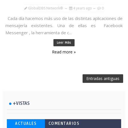
GlobalDBS Network®
4 years ago
0
Cada día hacemos más uso de las distintas aplicaciones de
mensajería existentes. Una de ellas es Facebook
Messenger , la herramienta de c...
Leer Más
Read more »
Entradas antiguas
+VISTAS
Esto ha ocurrido cuando una gran web
Ahorra y compra de oferta: Cuándo es
Microsoft lanza unos cursos gratuitos
ACTUALES
COMENTARIOS
ha dejado a la IA escribir sobre Star
más barato comprar en Shein
y limitados para que te formes este