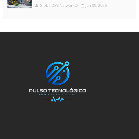
GlobalDBS Network®
Jun 09, 2026