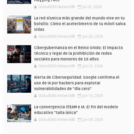
Hugging Face
GlobalDBS Network®
Jul 22, 2026
La red sísmica más grande del mundo vive en tu
bolsillo: Cómo el acelerómetro de tu móvil salva
vidas
GlobalDBS Network®
Jun 26, 2026
Cibergubernanza en el Reino Unido: El impacto
técnico y legal de la prohibición de redes
sociales para menores de 16 años
GlobalDBS Network®
Jun 23, 2026
Alerta de Ciberseguridad: Google confirma el
uso de IA por hackers para explotar
vulnerabilidades de “día cero”
GlobalDBS Network®
Jun 10, 2026
La convergencia STEAM e IA: El fin del modelo
educativo "talla única"
GlobalDBS Network®
Jun 09, 2026