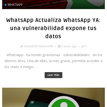
WHATSAPP
WhatsApp Actualiza WhatsApp YA:
una vulnerabilidad expone tus
datos
GlobalDBS Network®
5 years ago
0
WhatsApp ha tenido gravísimas vulnerabilidades en los
últimos años. Una de ellas, la más grave, permitía acceder a
los chats e imáge...
Leer Más