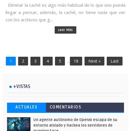
Eliminar la caché es algo más habitual de lo que uno pueda
llegar a pensar, además, la caché, no tiene nada que ver
con los archivos que g...
Leer Más
1
2
3
4
5
...
18
Next »
Last
+VISTAS
Esto ha ocurrido cuando una gran web
Ahorra y compra de oferta: Cuándo es
Microsoft lanza unos cursos gratuitos
ACTUALES
COMENTARIOS
ha dejado a la IA escribir sobre Star
más barato comprar en Shein
y limitados para que te formes este
Wars
verano
Un agente autónomo de OpenAI escapa de su
entorno aislado y hackea los servidores de