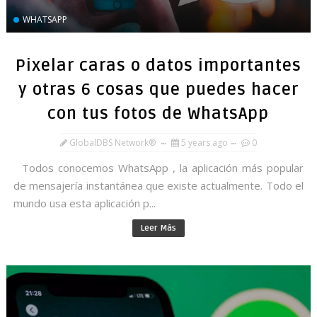
WHATSAPP
Pixelar caras o datos importantes
y otras 6 cosas que puedes hacer
con tus fotos de WhatsApp
GlobalDBS Network®
5 years ago
0
Todos conocemos WhatsApp , la aplicación más popular
de mensajería instantánea que existe actualmente. Todo el
mundo usa esta aplicación p...
Leer Más