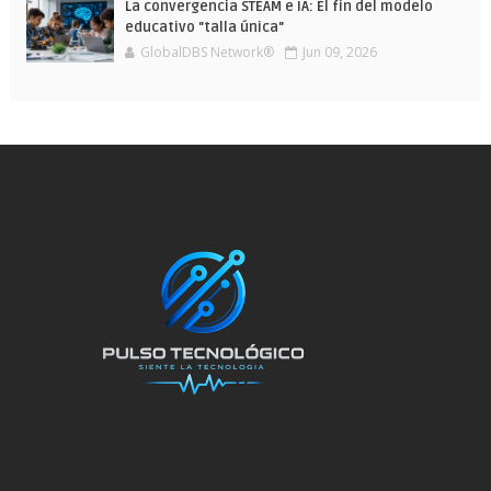
La convergencia STEAM e IA: El fin del modelo
educativo "talla única"
GlobalDBS Network®
Jun 09, 2026