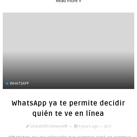
Read more »
WHATSAPP
WhatsApp ya te permite decidir
quién te ve en línea
GlobalDBS Network®
4 years ago
0