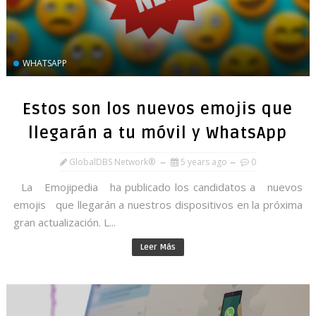
WHATSAPP
Estos son los nuevos emojis que
llegarán a tu móvil y WhatsApp
GlobalDBS Network®
5 years ago
0
La Emojipedia ha publicado los candidatos a nuevos
emojis que llegarán a nuestros dispositivos en la próxima
gran actualización. L...
Leer Más