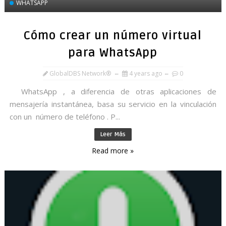
WHATSAPP
Cómo crear un número virtual
para WhatsApp
GlobalDBS Network®
4 years ago
0
WhatsApp , a diferencia de otras aplicaciones de
mensajería instantánea, basa su servicio en la vinculación
con un número de teléfono . P...
Leer Más
Read more »