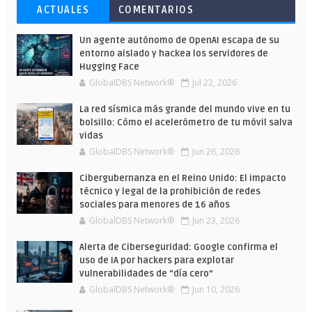
Esto ha ocurrido cuando una gran web
Ahorra y compra de oferta: Cuándo es
Microsoft lanza unos cursos gratuitos
ACTUALES
COMENTARIOS
ha dejado a la IA escribir sobre Star
más barato comprar en Shein
y limitados para que te formes este
Wars
verano
Un agente autónomo de OpenAI escapa de su
entorno aislado y hackea los servidores de
Hugging Face
GlobalDBS Network®
Jul 22, 2026
La red sísmica más grande del mundo vive en tu
bolsillo: Cómo el acelerómetro de tu móvil salva
vidas
GlobalDBS Network®
Jun 26, 2026
Cibergubernanza en el Reino Unido: El impacto
técnico y legal de la prohibición de redes
sociales para menores de 16 años
GlobalDBS Network®
Jun 23, 2026
Alerta de Ciberseguridad: Google confirma el
uso de IA por hackers para explotar
vulnerabilidades de “día cero”
GlobalDBS Network®
Jun 10, 2026