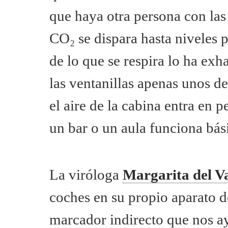
que haya otra persona con las
CO₂ se dispara hasta niveles 
CO
2
412 ppm
600 ppm
de lo que se respira lo ha exh
Aire que ya ha
0%
0,5%
sido respirado
las ventanillas apenas unos d
Riesgo asu
el aire de la cabina entra en
CO
(ppm)
2
un bar o un aula funciona bás
5.000
4.000
3.000
La viróloga
Margarita del V
2.000
coches en su propio aparato d
1.000
400
marcador indirecto que nos ay