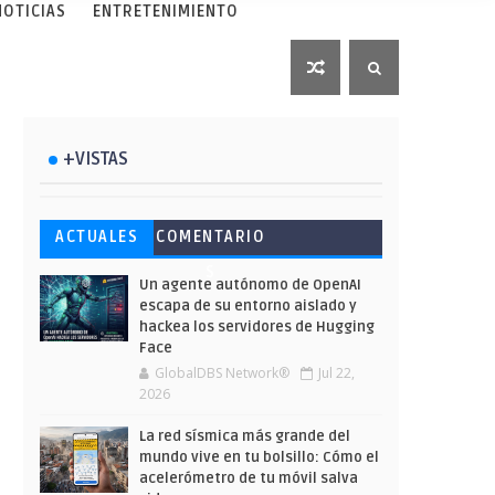
NOTICIAS
ENTRETENIMIENTO
+VISTAS
Esto ha ocurrido cuando una
Ahorra y compra de oferta:
Microsoft lanza unos cursos
ACTUALES
COMENTARIO
gran web ha dejado a la IA
Cuándo es más barato
gratuitos y limitados para
S
escribir sobre Star Wars
comprar en Shein
que te formes este verano
Un agente autónomo de OpenAI
escapa de su entorno aislado y
hackea los servidores de Hugging
Face
GlobalDBS Network®
Jul 22,
2026
La red sísmica más grande del
mundo vive en tu bolsillo: Cómo el
acelerómetro de tu móvil salva