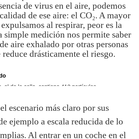
sencia de virus en el aire, podemos
calidad de ese aire: el CO₂. A mayor
expulsamos al respirar, peor es la
na simple medición nos permite saber
 de aire exhalado por otras personas
e reduce drásticamente el riesgo.
ado
, el de la calle, contiene 412 partículas
s esa cifra en un medidor, el aire no ha
el escenario más claro por sus
de ejemplo a escala reducida de lo
mplias. Al entrar en un coche en el