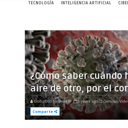
TECNOLOGÍA
INTELIGENCIA ARTIFICIAL
CIB
¿Cómo saber cuándo ha
aire de otro, por el co
GlobalDBS Network®
5 years ago
Ciencias,
Víde
Comparte