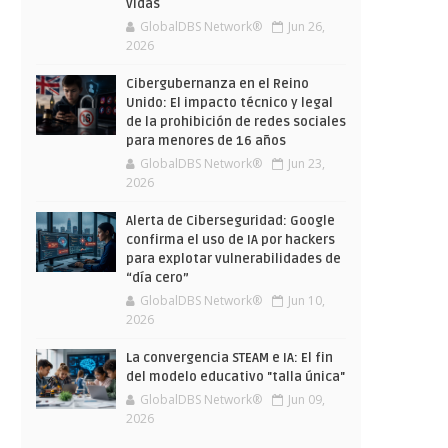
vidas
GlobalDBS Network®
Jun 26,
2026
Cibergubernanza en el Reino
Unido: El impacto técnico y legal
de la prohibición de redes sociales
para menores de 16 años
GlobalDBS Network®
Jun 23,
2026
Alerta de Ciberseguridad: Google
confirma el uso de IA por hackers
para explotar vulnerabilidades de
“día cero”
GlobalDBS Network®
Jun 10,
2026
La convergencia STEAM e IA: El fin
del modelo educativo "talla única"
GlobalDBS Network®
Jun 09,
2026