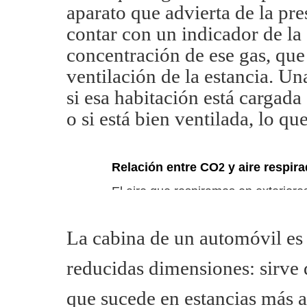
aparato que advierta de la pre
contar con un indicador de la 
concentración de ese gas, que 
ventilación de la estancia. U
si esa habitación está cargada
o si está bien ventilada, lo qu
Relación entre CO
y aire respir
2
El aire que respiramos en exteriores
por millón de CO
de media. Si vemo
2
sido respirado por nadie.
La cabina de un automóvil es 
Exterior
Interior
reducidas dimensiones: sirve 
que sucede en estancias más a