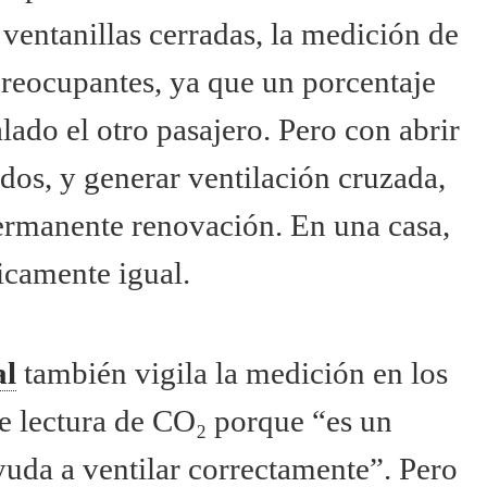
 ventanillas cerradas, la medición de
preocupantes, ya que un porcentaje
700 ppm
800 ppm
1.000 ppm
alado el otro pasajero. Pero con abrir
0,71%
1%
1,5%
edos, y generar ventilación cruzada,
Límite de la OMS
mible*
para ambientes
 permanente renovación. En una casa,
saludables
Aire que ya ha
sido respirado
icamente igual.
11,5%
9,0%
6,5%
al
también vigila la medición en los
4,0%
e lectura de CO₂ porque “es un
1,5%
0%
uda a ventilar correctamente”. Pero