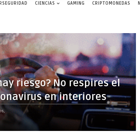
ERSEGURIDAD
CIENCIAS
GAMING
CRIPTOMONEDAS
y riesgo? No respires el
ronavirus en interiores
os,