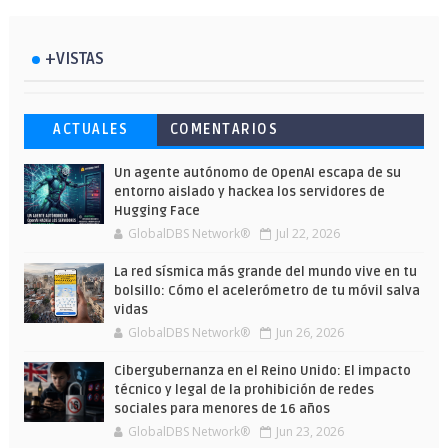
+VISTAS
Esto ha ocurrido cuando una gran web
Ahorra y compra de oferta: Cuándo es
Microsoft lanza unos cursos gratuitos
ACTUALES
COMENTARIOS
ha dejado a la IA escribir sobre Star
más barato comprar en Shein
y limitados para que te formes este
Wars
verano
Un agente autónomo de OpenAI escapa de su
entorno aislado y hackea los servidores de
Hugging Face
GlobalDBS Network®
Jul 22, 2026
La red sísmica más grande del mundo vive en tu
bolsillo: Cómo el acelerómetro de tu móvil salva
vidas
GlobalDBS Network®
Jun 26, 2026
Cibergubernanza en el Reino Unido: El impacto
técnico y legal de la prohibición de redes
sociales para menores de 16 años
GlobalDBS Network®
Jun 23, 2026