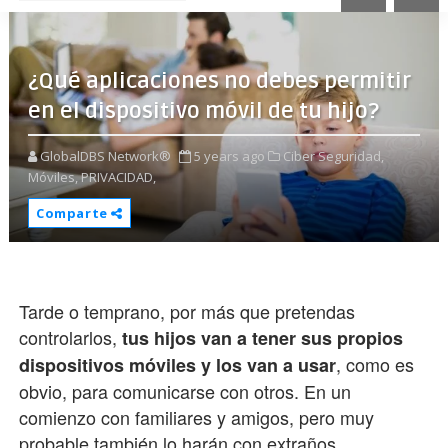
¿Qué aplicaciones no debes permitir
en el dispositivo móvil de tu hijo?
GlobalDBS Network®
5 years ago
Ciber Seguridad,
Móviles,
PRIVACIDAD,
Comparte
Tarde o temprano, por más que pretendas
controlarlos,
tus hijos van a tener sus propios
, como es
dispositivos móviles y los van a usar
obvio, para comunicarse con otros. En un
comienzo con familiares y amigos, pero muy
probable también lo harán con extraños.