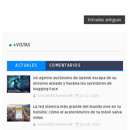
Entradas antiguas
+VISTAS
Esto ha ocurrido cuando una gran web
Ahorra y compra de oferta: Cuándo es
Microsoft lanza unos cursos gratuitos
ACTUALES
COMENTARIOS
ha dejado a la IA escribir sobre Star
más barato comprar en Shein
y limitados para que te formes este
Wars
verano
Un agente autónomo de OpenAI escapa de su
entorno aislado y hackea los servidores de
Hugging Face
GlobalDBS Network®
Jul 22, 2026
La red sísmica más grande del mundo vive en tu
bolsillo: Cómo el acelerómetro de tu móvil salva
vidas
GlobalDBS Network®
Jun 26, 2026