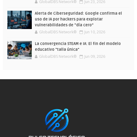
GlobalDBS Network®
Jun 23, 2026
Alerta de Ciberseguridad: Google confirma el
uso de IA por hackers para explotar
vulnerabilidades de “día cero”
GlobalDBS Network®
Jun 10, 2026
La convergencia STEAM e IA: El fin del modelo
educativo "talla única"
GlobalDBS Network®
Jun 09, 2026