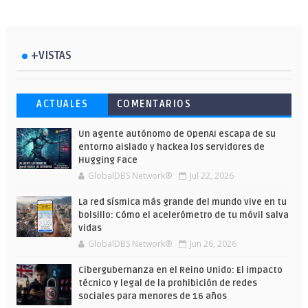
+VISTAS
Esto ha ocurrido cuando una gran web
Ahorra y compra de oferta: Cuándo es
Microsoft lanza unos cursos gratuitos
ACTUALES
COMENTARIOS
ha dejado a la IA escribir sobre Star
más barato comprar en Shein
y limitados para que te formes este
Wars
verano
Un agente autónomo de OpenAI escapa de su
entorno aislado y hackea los servidores de
Hugging Face
GlobalDBS Network®
Jul 22, 2026
La red sísmica más grande del mundo vive en tu
bolsillo: Cómo el acelerómetro de tu móvil salva
vidas
GlobalDBS Network®
Jun 26, 2026
Cibergubernanza en el Reino Unido: El impacto
técnico y legal de la prohibición de redes
sociales para menores de 16 años