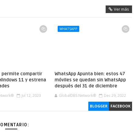
Ver más
WHATSAPP
 permite compartir
WhatsApp Apunta bien: estos 47
 Windows 11 y estrena
móviles se quedan sin WhatsApp
ades
después del 31 de diciembre
etwork®
Jul 12, 2023
GlobalDBS Network®
Dec 29, 2022
BLOGGER
FACEBOOK
COMENTARIO: