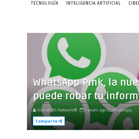
TECNOLOGÍA
INTELIGENCIA ARTIFICIAL
CIB
WhatsApp Pink, la nu
puede robar tu infor
GlobalDBS Network®
5 years ago
WhatsApp,
Comparte