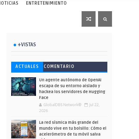
NOTICIAS
ENTRETENIMIENTO
+VISTAS
Esto ha ocurrido cuando una
Ahorra y compra de oferta:
Microsoft lanza unos cursos
ACTUALES
COMENTARIO
gran web ha dejado a la IA
Cuándo es más barato
gratuitos y limitados para
S
escribir sobre Star Wars
comprar en Shein
que te formes este verano
Un agente autónomo de OpenAI
escapa de su entorno aislado y
hackea los servidores de Hugging
Face
GlobalDBS Network®
Jul 22,
2026
La red sísmica más grande del
mundo vive en tu bolsillo: Cómo el
acelerómetro de tu móvil salva