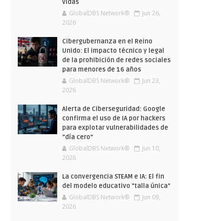
vidas
GlobalDBS Network®
Jun 26,
2026
Cibergubernanza en el Reino
Unido: El impacto técnico y legal
de la prohibición de redes sociales
para menores de 16 años
GlobalDBS Network®
Jun 23,
2026
Alerta de Ciberseguridad: Google
confirma el uso de IA por hackers
para explotar vulnerabilidades de
“día cero”
GlobalDBS Network®
Jun 10,
2026
La convergencia STEAM e IA: El fin
del modelo educativo "talla única"
GlobalDBS Network®
Jun 09,
2026