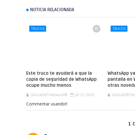
NOTICIA RELACIONADA
TRUCOS
TRUCOS
Este truco te ayudará a que la
WhatsApp ya
copia de seguridad de WhatsApp
pantalla en
ocupe mucho menos
otras noved
GlobalDBS Network®
Jul 12, 2023
GlobalDBS N
Commentar usando!!
1 